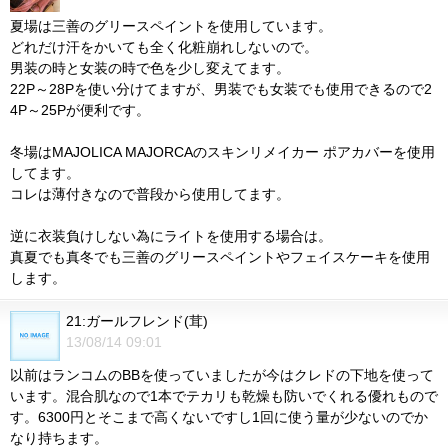
夏場は三善のグリースペイントを使用しています。
どれだけ汗をかいても全く化粧崩れしないので。
男装の時と女装の時で色を少し変えてます。
22P～28Pを使い分けてますが、男装でも女装でも使用できるので2
4P～25Pが便利です。
冬場はMAJOLICA MAJORCAのスキンリメイカー ポアカバーを使用
してます。
コレは薄付きなので普段から使用してます。
逆に衣装負けしない為にライトを使用する場合は。
真夏でも真冬でも三善のグリースペイントやフェイスケーキを使用
します。
21:ガールフレンド(茸)
13/08/14 09:01
以前はランコムのBBを使っていましたが今はクレドの下地を使って
います。混合肌なので1本でテカリも乾燥も防いでくれる優れもので
す。6300円とそこまで高くないですし1回に使う量が少ないのでか
なり持ちます。