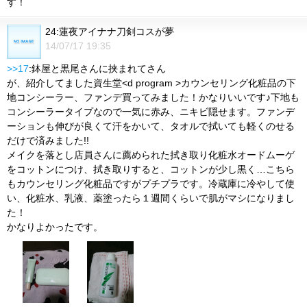
す！
24:蓮夜アイナナ刀剣コスが夢
14/07/17 19:35
>>17
:鉢屋と黒尾さんに挟まれてさん
が、紹介してました資生堂<d program >カウンセリング化粧品の下
地コンシーラー、ファンデ買ってみました！かなりいいです♪下地も
コンシーラータイプなので一気に赤み、ニキビ隠せます。ファンデ
ーションも伸びが良くて汗をかいて、タオルで拭いても軽くのせる
だけで済みました!!
メイクを落とし店員さんに薦められた拭き取り化粧水オードムーゲ
をコットンにつけ、拭き取りすると、コットンが少し黒く…こちら
もカウンセリング化粧品ですがプチプラです。冷蔵庫に冷やして使
い、化粧水、乳液、薬塗ったら１週間くらいで肌がマシになりまし
た！
かなりよかったです。