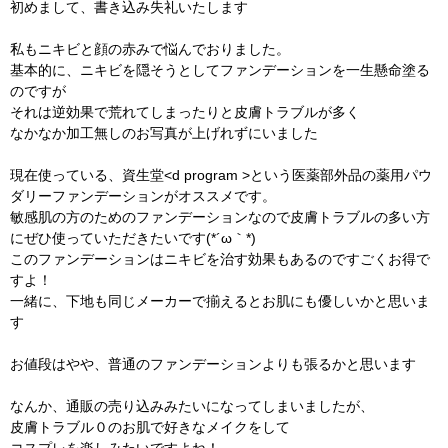
初めまして、書き込み失礼いたします
私もニキビと顔の赤みで悩んでおりました。
基本的に、ニキビを隠そうとしてファンデーションを一生懸命塗る
のですが
それは逆効果で荒れてしまったりと皮膚トラブルが多く
なかなか加工無しのお写真が上げれずにいました
現在使っている、資生堂<d program >という医薬部外品の薬用パウ
ダリーファンデーションがオススメです。
敏感肌の方のためのファンデーションなので皮膚トラブルの多い方
にぜひ使っていただきたいです(*´ω｀*)
このファンデーションはニキビを治す効果もあるのですごくお得で
すよ！
一緒に、下地も同じメーカーで揃えるとお肌にも優しいかと思いま
す
お値段はやや、普通のファンデーションよりも張るかと思います
なんか、通販の売り込みみたいになってしまいましたが、
皮膚トラブル０のお肌で好きなメイクをして