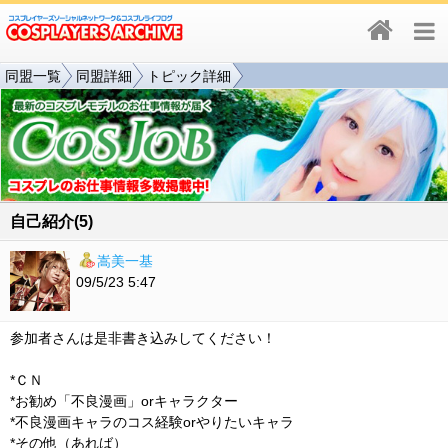
同盟一覧
同盟詳細
トピック詳細
自己紹介(5)
嵩美一基
09/5/23 5:47
参加者さんは是非書き込みしてください！
*ＣＮ
*お勧め「不良漫画」orキャラクター
*不良漫画キャラのコス経験orやりたいキャラ
*その他（あれば）