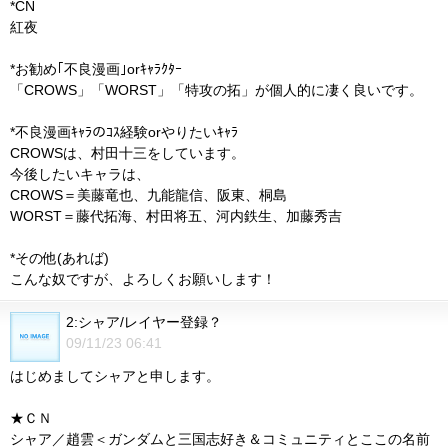
*CN
紅夜
*お勧め｢不良漫画｣orｷｬﾗｸﾀｰ
「CROWS」「WORST」「特攻の拓」が個人的に凄く良いです。
*不良漫画ｷｬﾗのｺｽ経験orやりたいｷｬﾗ
CROWSは、村田十三をしています。
今後したいキャラは、
CROWS＝美藤竜也、九能龍信、阪東、桐島
WORST＝藤代拓海、村田将五、河内鉄生、加藤秀吉
*その他(あれば)
こんな奴ですが、よろしくお願いします！
2:シャア/レイヤー登録？
09/11/23 06:41
はじめましてシャアと申します。
★ＣＮ
シャア／趙雲＜ガンダムと三国志好き＆コミュニティとここの名前