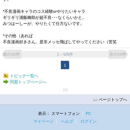
*不良漫画キャラのコス経験orやりたいキャラ
ギリギリ浦飯幽助が超不良･･･なくらいかと。
みつはーしーが、やりたくて仕方ないです。
*その他（あれば
不良漫画好きさん、是非メッセ飛ばしてやってください（苦笑
1～5/5件
前の10件
次の10件
1
トピック一覧へ
同盟トップページへ
PR
ページトップへ
表示：
スマートフォン
PC
マイページ
ヘルプ
ログイン