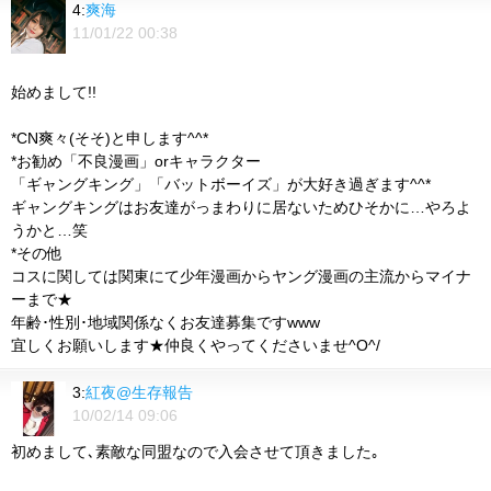
4:
爽海
11/01/22 00:38
始めまして!!
*CN爽々(そそ)と申します^^*
*お勧め「不良漫画」orキャラクター
「ギャングキング」「バットボーイズ」が大好き過ぎます^^*
ギャングキングはお友達がっまわりに居ないためひそかに…やろよ
うかと…笑
*その他
コスに関しては関東にて少年漫画からヤング漫画の主流からマイナ
ーまで★
年齢･性別･地域関係なくお友達募集ですwww
宜しくお願いします★仲良くやってくださいませ^O^/
3:
紅夜@生存報告
10/02/14 09:06
初めまして､素敵な同盟なので入会させて頂きました｡