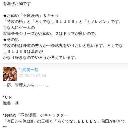
を混ぜた物です
★お勧め「不良漫画」＆キャラ
「特攻の拓」と「ろくでなしＢＬＵＥＳ」と「カメレオン」です。
ちなみにゲームの
喧嘩番長シリーズがお勧め。２はドラマが良いので。
★その他
特攻の拓は外道の秀人か一条武丸をやりたいと思います。ろくでな
しＢＬＵＥＳは葛西が
かなり好きなのでやろうか考えています。
1:
嵩美一基
09/05/23 05:54
一応、管理人から･･････。
*ＣＮ
嵩美一基
*お勧め「不良漫画」orキャラクター
「今日から俺は!!」の三橋と「ろくでなしＢＬＵＥＳ」前田が好きで
す。