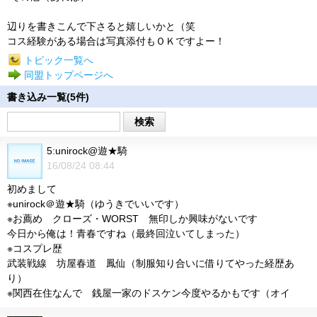
辺りを書きこんで下さると嬉しいかと（笑
コス経験がある場合は写真添付もＯＫですよー！
トピック一覧へ
同盟トップページへ
書き込み一覧(5件)
検索
5:unirock@遊★騎
16/08/24 08:44
初めまして
※unirock＠遊★騎（ゆうきでいいです）
※お薦め クローズ・WORST 無印しか興味がないです
今日から俺は！青春ですね（最終回泣いてしまった）
※コスプレ歴
武装戦線 坊屋春道 鳳仙（制服知り合いに借りてやった経歴あ
り）
※関西在住なんで 銭屋一家のドスケン今度やるかもです（オイ