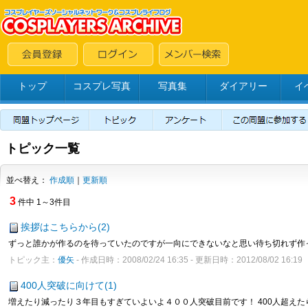
トップ
コスプレ写真
写真集
ダイアリー
イ
トピック一覧
並べ替え：
作成順
｜
更新順
3
件中 1～3件目
挨拶はこちらから(2)
ずっと誰かが作るのを待っていたのですが一向にできないなと思い待ち切れず作って
トピック主：
優矢
- 作成日時：2008/02/24 16:35 - 更新日時：2012/08/02 16:19
400人突破に向けて(1)
増えたり減ったり３年目もすぎていよいよ４００人突破目前です！ 400人超えたら