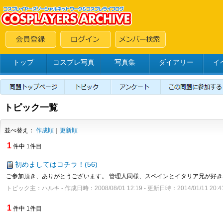
トップ
コスプレ写真
写真集
ダイアリー
イ
トピック一覧
並べ替え：
作成順
｜
更新順
1
件中 1件目
初めましてはコチラ！(56)
ご参加頂き、ありがとうございます。 管理人同様、スペインとイタリア兄が好きな
トピック主：ハルキ - 作成日時：2008/08/01 12:19 - 更新日時：2014/01/11 20:4
1
件中 1件目