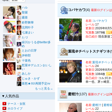
ハル
コバヤカワ
(4)
最新ログインは
聖羅
霧亜
名前:
コバヤカワ
鈴野舞華
レベル:
17
北岡叶子
更新日:
2026年8月
七瀬まい
写真数:
1879枚
→
自己紹介:
現在新規
たづ
緑川かうる@twitter多
め
とおの日芽
葉琉＠チベットスナギツネ
(
伊梓郎
十玻色
名前:
葉琉＠チベッ
憖屋＠デムエンおいし
レベル:
24
い
更新日:
2026年8月
あしか
写真数:
1084枚
→
自己紹介:
コルダ(
じゅき・かず
幸一也、茅ヶ崎至
亜愁★ｸﾛｽ再開予定vv
もっと見る→
蜜柑汁
(137)
最新ログインは2
▼人気作品
ナース・女医
名前:
蜜柑汁
[
蜜柑
ホロライブ
レベル:
22