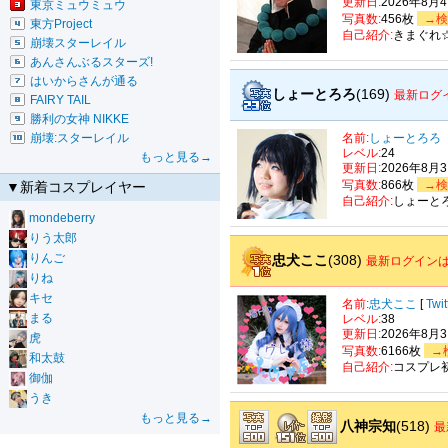
更新日:
2026年8月
東京ミュウミュウ
写真数:
456枚
→検
東方Project
自己紹介:
きまぐれ
崩壊スターレイル
あんさんぶるスターズ!
はいからさんが通る
しょーとろろ
(169)
最新ログ
FAIRY TAIL
勝利の女神 NIKKE
崩壊:スターレイル
名前:
しょーとろろ
レベル:
24
もっと見る→
更新日:
2026年8月
写真数:
866枚
→検
▼新着コスプレイヤー
自己紹介:
しょーと
mondeberry
りう太郎
りんご
忠犬ここ
(308)
最新ログインは
りね
キセ
名前:
忠犬ここ
[
Twi
まる
レベル:
38
更新日:
2026年8月
虎
写真数:
6166枚
→
和太鼓
自己紹介:
コスプレ
御伽
うき
もっと見る→
八神宗知
(518)
最