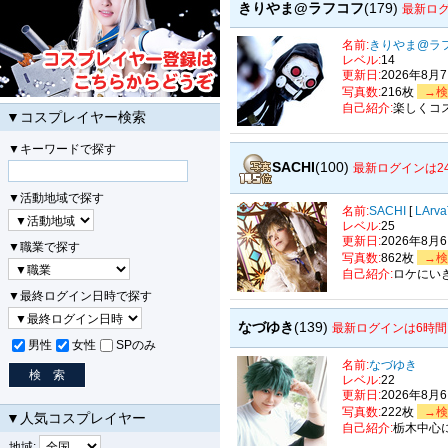
きりやま@ラフコフ
(179)
最新ロ
名前:
きりやま@ラ
レベル:
14
更新日:
2026年8月
写真数:
216枚
→検
自己紹介:
楽しくコ
▼コスプレイヤー検索
▼キーワードで探す
SACHI
(100)
最新ログインは2
▼活動地域で探す
名前:
SACHI
[
LArva
レベル:
25
更新日:
2026年8月
▼職業で探す
写真数:
862枚
→検
自己紹介:
ロケにい
▼最終ログイン日時で探す
なづゆき
(139)
最新ログインは6時間
男性
女性
SPのみ
名前:
なづゆき
レベル:
22
更新日:
2026年8月
写真数:
222枚
→検
▼人気コスプレイヤー
自己紹介:
栃木中心
地域: