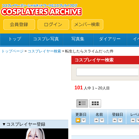
トップ
コスプレ写真
写真集
ダイアリー
イ
トップページ
>
コスプレイヤー検索
> 転生したらスライムだった件
コスプレイヤー検索
101
人中 1～20人目
更新日
名前
登録日
レベ
▼コスプレイヤー登録