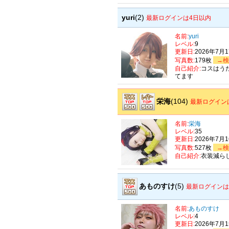
yuri
(2)
最新ログインは4日以内
名前:
yuri
レベル:
9
更新日:
2026年7月
写真数:
179枚
→検
自己紹介:
コスはう
てます
栄海
(104)
最新ログイン
名前:
栄海
レベル:
35
更新日:
2026年7月
写真数:
527枚
→検
自己紹介:
衣装減ら
あものすけ
(5)
最新ログインは
名前:
あものすけ
レベル:
4
更新日:
2026年7月