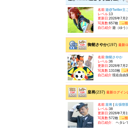
名前:
遊@Twitte
レベル:
13
更新日:
2026年7月
写真数:
657枚
→検
自己紹介:
遊（ゆう
御剱さやか
(197)
最新ロ
名前:
御剱さやか
レベル:
36
更新日:
2026年7月
写真数:
1310枚
→
自己紹介:
現在自由
皇将
(237)
最新ログイン
名前:
皇将
[
出張喫茶S
レベル:
38
更新日:
2026年7月
写真数:
572枚
→検
自己紹介:
ヘタレで