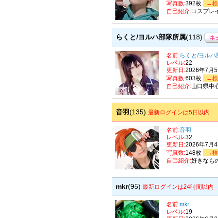
写真数:
392枚
→検
自己紹介:
コスプレ
らくと/ヨルハ部隊所属
(118)
名前:
らくと/ヨルハ
レベル:
22
更新日:
2026年7月
写真数:
603枚
→検
自己紹介:
山口県中
音羽
(135)
最新ログインは5日以内
名前:
音羽
レベル:
32
更新日:
2026年7月
写真数:
148枚
→検
自己紹介:
好きなも
mkr
(95)
最新ログインは24時間以内
名前:
mkr
レベル:
19