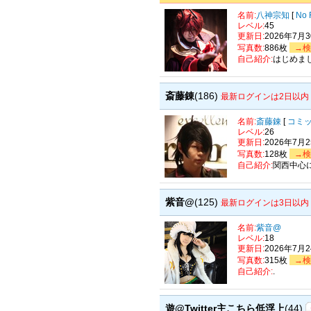
名前:
八神宗知
[
No 
レベル:
45
更新日:
2026年7月
写真数:
886枚
→検
自己紹介:
はじめま
斎藤錬
(186)
最新ログインは2日以内
名前:
斎藤錬
[
コミ
レベル:
26
更新日:
2026年7月
写真数:
128枚
→検
自己紹介:
関西中心
紫音@
(125)
最新ログインは3日以内
名前:
紫音@
レベル:
18
更新日:
2026年7月
写真数:
315枚
→検
自己紹介:
.
遊@Twitter主こちら低浮上
(44)