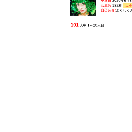
更新日:
2026年6月
写真数:
182枚
→検
自己紹介:
よろしく
101
人中 1～20人目