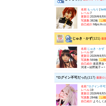
名前:
もっちり
[
twi
レベル:
7
更新日:
2026年8月
写真数:
382枚
→検
自己紹介:
https://
じゅき・かず
(121)
最
名前:
じゅき・かず
レベル:
37
更新日:
2026年8月
写真数:
569枚
→検
自己紹介:
老若男女
河渚＋結野嵐子＝÷
*ログイン不可だった
(117)
最新ロ
名前:
*ログイン不
レベル:
19
更新日:
2026年8月
写真数:
284枚
→検
自己紹介:
よろしく