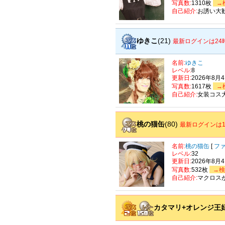
写真数:
1310枚
→
自己紹介:
お誘い大歓
ゆきこ
(21)
最新ログインは24
名前:
ゆきこ
レベル:
8
更新日:
2026年8月
写真数:
1617枚
→
自己紹介:
女装コス
桃の猫缶
(80)
最新ログインは1
名前:
桃の猫缶
[
フ
レベル:
32
更新日:
2026年8月
写真数:
532枚
→検
自己紹介:
マクロス
カタマリ+オレンジ王