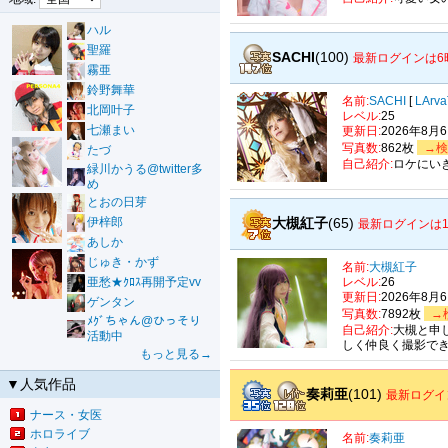
ハル
聖羅
SACHI
(100)
最新ログインは6
霧亜
鈴野舞華
名前:
SACHI
[
LArva
北岡叶子
レベル:
25
七瀬まい
更新日:
2026年8月
写真数:
862枚
→検
たづ
自己紹介:
ロケにい
緑川かうる@twitter多
め
とおの日芽
大槻紅子
(65)
伊梓郎
最新ログインは1
あしか
じゅき・かず
名前:
大槻紅子
亜愁★ｸﾛｽ再開予定vv
レベル:
26
更新日:
2026年8月
ゲンタン
写真数:
7892枚
→
ﾒｸﾞちゃん@ひっそり
自己紹介:
大槻と申
活動中
しく仲良く撮影で
もっと見る→
▼人気作品
奏莉亜
(101)
最新ログイ
ナース・女医
ホロライブ
名前:
奏莉亜