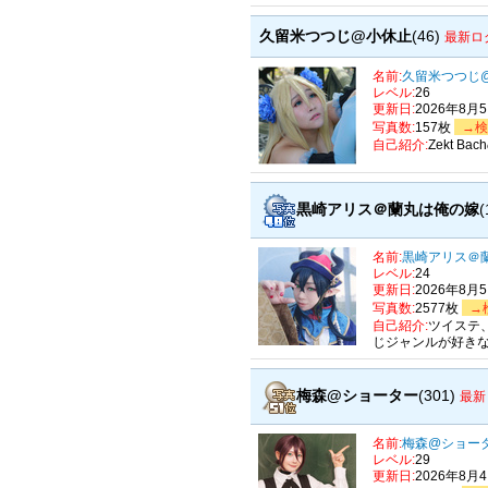
久留米つつじ@小休止
(46)
最新ロ
名前:
久留米つつじ
レベル:
26
更新日:
2026年8月
写真数:
157枚
→検
自己紹介:
Zekt 
黒崎アリス＠蘭丸は俺の嫁
(
名前:
黒崎アリス＠
レベル:
24
更新日:
2026年8月
写真数:
2577枚
→
自己紹介:
ツイステ
じジャンルが好きな
梅森@ショーター
(301)
最新
名前:
梅森@ショー
レベル:
29
更新日:
2026年8月