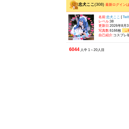
忠犬ここ
(308)
最新ログインは
名前:
忠犬ここ
[
Twi
レベル:
38
更新日:
2026年8月
写真数:
6166枚
→
自己紹介:
コスプレ
6044
人中 1～20人目