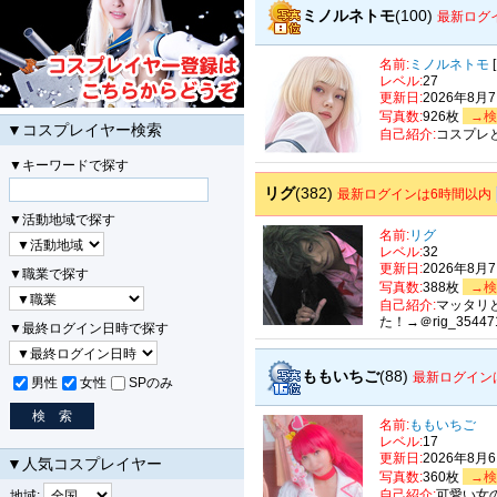
ミノルネトモ
(100)
最新ログ
名前:
ミノルネトモ
レベル:
27
更新日:
2026年8月
写真数:
926枚
→検
▼コスプレイヤー検索
自己紹介:
コスプレ
▼キーワードで探す
リグ
(382)
最新ログインは6時間以内
▼活動地域で探す
名前:
リグ
レベル:
32
更新日:
2026年8月
▼職業で探す
写真数:
388枚
→検
自己紹介:
マッタリと
た！→＠rig_35447
▼最終ログイン日時で探す
ももいちご
(88)
最新ログイン
男性
女性
SPのみ
名前:
ももいちご
レベル:
17
更新日:
2026年8月
▼人気コスプレイヤー
写真数:
360枚
→検
自己紹介:
可愛い女
地域: