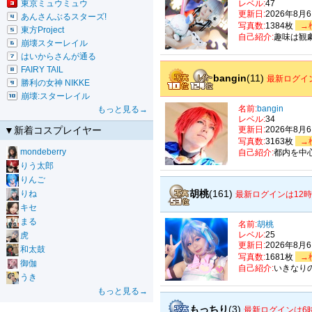
東京ミュウミュウ
レベル:
47
更新日:
2026年8月
あんさんぶるスターズ!
写真数:
1384枚
→
東方Project
自己紹介:
趣味は観
崩壊スターレイル
はいからさんが通る
FAIRY TAIL
bangin
(11)
最新ログイ
勝利の女神 NIKKE
崩壊:スターレイル
名前:
bangin
もっと見る→
レベル:
34
▼新着コスプレイヤー
更新日:
2026年8月
写真数:
3163枚
→
mondeberry
自己紹介:
都内を中
りう太郎
りんご
胡桃
(161)
りね
最新ログインは12
キセ
まる
名前:
胡桃
レベル:
25
虎
更新日:
2026年8月
和太鼓
写真数:
1681枚
→
御伽
自己紹介:
いきなり
うき
もっと見る→
もっちり
(3)
最新ログインは6