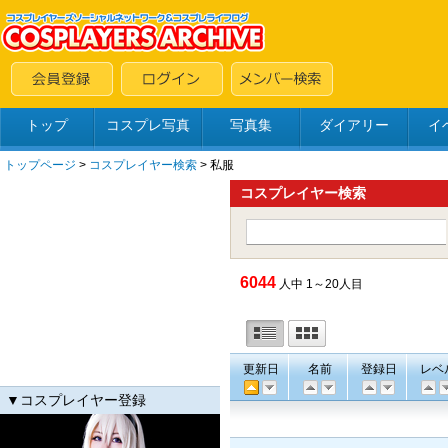
トップ
コスプレ写真
写真集
ダイアリー
イ
トップページ
>
コスプレイヤー検索
> 私服
コスプレイヤー検索
6044
人中 1～20人目
更新日
名前
登録日
レベ
▼コスプレイヤー登録