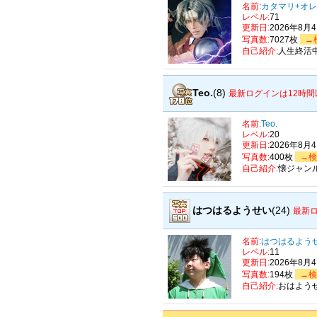
名前:
カタマリ+オ
レベル:
71
更新日:
2026年8月
写真数:
7027枚
→
自己紹介:
人生終活
Teo.
(8)
最新ログインは12時間
名前:
Teo.
レベル:
20
更新日:
2026年8月
写真数:
400枚
→検
自己紹介:
懐ジャン
はつはるようせい
(24)
最新
名前:
はつはるよう
レベル:
11
更新日:
2026年8月
写真数:
194枚
→検
自己紹介:
おはよう