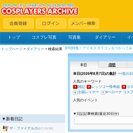
トップ
コスプレ写真
写真集
ダイアリー
イ
トップページ
>
ダイアリー
> 検索結果
本日(2026年8月7日)の集計
<<前の
人気のキーワード
雑記
レッツゴー怪奇組
コ
主婦レイヤー
#ペローナ コス
人気のイベント
▼日記記事検索(最近30日分)
▼新着日記
ザ・ファイナルカ
(8/7 19:50)