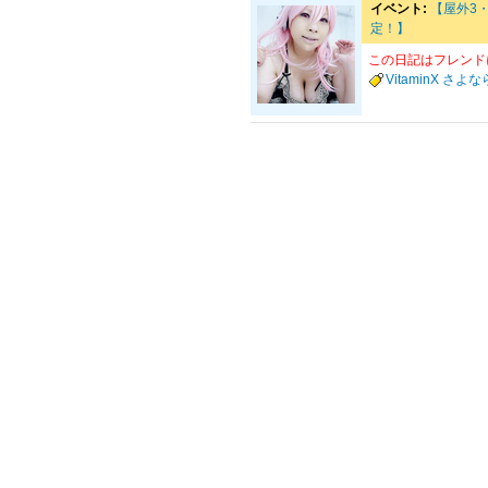
イベント:
【屋外3・
定！】
この日記はフレンド
VitaminX
さよな