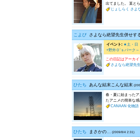
出てました。 某とら
じょしらく
さよ
こよび
さよなら絶望先生併せす
イベント:
★土・日 
+野外Ｏ’ｓパーク～
この日記はアーカイ
さよなら絶望先
ひたち
あんな結末こんな結末
(200
春・夏に始まったア
たアニメの簡単な感想
CANAAN
化物語
ひたち
まさかの…
(2009/8/4 2:31)