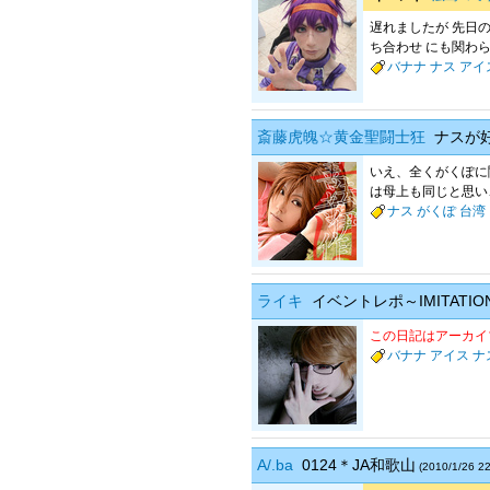
遅れましたが 先日の
ち合わせ にも関わらず
バナナ
ナス
アイ
斎藤虎魄☆黄金聖闘士狂
ナスが好
いえ、全くがくぽに
は母上も同じと思い、
ナス
がくぽ
台湾
ライキ
イベントレポ～IMITATION
この日記はアーカイ
バナナ
アイス
ナ
A/.ba
0124＊JA和歌山
(2010/1/26 22