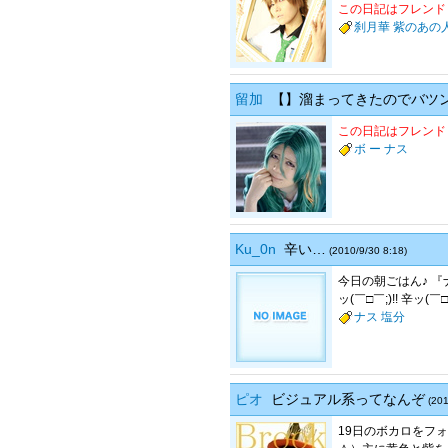
この日記はフレンド
刹月華
紫のあの
留加
【】溜まってきたのでバツ
この日記はフレンド
ボ
ー
ナス
Ku_0n
辛い…
(2010/9/30 8:18)
今日の朝ごはん♪ 『
ッ(￣□￣;)!! 辛ッ(￣
ナス
塩分
ピオ
ビジュアル系ってなんぞ
(201
19日のボカロをフ