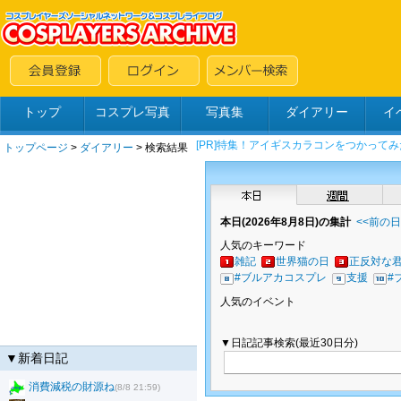
トップ
コスプレ写真
写真集
ダイアリー
イ
トップページ
>
ダイアリー
> 検索結果
本日(2026年8月8日)の集計
<<前の
人気のキーワード
雑記
世界猫の日
正反対な
#ブルアカコスプレ
支援
#
人気のイベント
▼日記記事検索(最近30日分)
▼新着日記
消費減税の財源ね
(8/8 21:59)