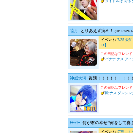
タイトルは
関係
睦月
とりあえず病め！
(2010/7/26 1
イベント:
7/25 
り】
この日記はフレンド
バナナ
ナス
アイ
神威大河
復活！！！！！！！！
この日記はフレンド
殿
ナス
ダンシン
ﾁｬｯｷｰ
何が君の幸せ?何をして喜
イベント:
広島コミケ