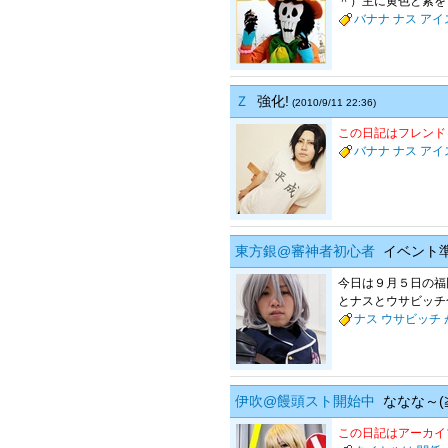
＾）主に黄色と紫を！ サロ
バナナ
ナス
アイ
Ｚ
強化!
(2010/9/11 22:36)
この日記はフレンド
バナナ
ナス
アイ
東方銀@審神者初心者
イベント
今日は９月５日の福
とナスとウサビッチ合
ナス
ウサビッチ
伊吹@饅頭スト開始中
ななな～(≧
この日記はアーカイ