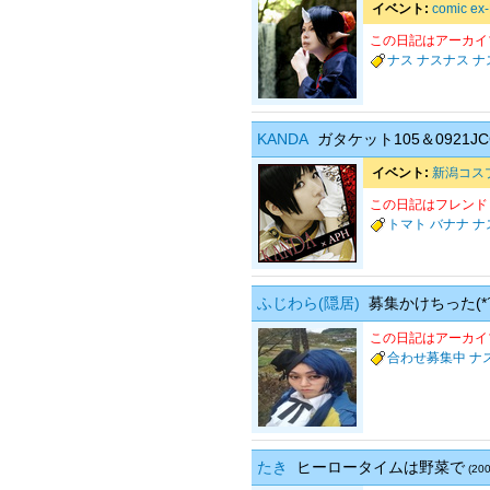
イベント:
comic ex
この日記はアーカイ
ナス
ナスナス
ナ
KANDA
ガタケット105＆0921
イベント:
新潟コス
この日記はフレンド
トマト
バナナ
ナ
ふじわら(隠居)
募集かけちった(*´
この日記はアーカイ
合わせ募集中
ナ
たき
ヒーロータイムは野菜で
(200