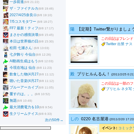
一歩前進
(8/8 21:22)
ザ・ファイナルカ
(8/8 19:46)
2027/4/25奈良ロ
(8/8 19:10)
7/5コスモタワー
(8/8 18:27)
FF7 最新！ティフ
(8/8 17:17)
陽
【定期】Twitter繋がりましょう
まさかの感情決壊
(8/8 15:45)
この日記はフレンド
本日は世界猫の日
(8/8 15:30)
Twitter
出禁
ナス
松田 七瀬さん:
(8/8 13:03)
七夕飾り 今仙台
(8/8 12:26)
AI動画生成はもう
(8/8 12:03)
今現在地は 仙台
(8/8 11:23)
殿
ブリヒルんるん！
飲食した物(4月27
(8/8 11:12)
(2011/2/25 0:21
聴いた音楽(4月27
(8/8 11:12)
この日記は一部のフ
ブルーアーカイブ
(8/8 11:05)
ブリヒル
ネタ写
覆すのは。。。
(8/8 10:52)
無題
(8/8 10:49)
最大消費電力を10
(8/8 9:54)
生クリームテイス
(8/8 6:33)
しの
0220 名古屋港
(2011/2/20 17:23
次の50件→
イベント:
コミックラ