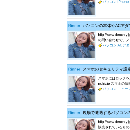
パソコン
iPhone
Rinner
パソコンの本体やACアダ
http://www.d
の問い合わせで、ノー
パソコン
ACア
Rinner
スマホのセキュリティ設
スマホにはロックをかけ
nchiy.jp スマホ
パソコン
ニュー
Rinner
現場で遭遇するパソコン
http://www.d
販売されているものは