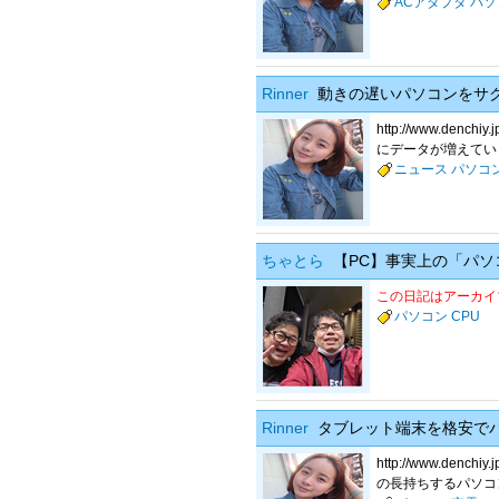
ACアダプタ
パソ
Rinner
動きの遅いパソコンをサ
http://www.d
にデータが増えてい
ニュース
パソコ
ちゃとら
【PC】事実上の「パソ
この日記はアーカイ
パソコン
CPU
Rinner
タブレット端末を格安で
http://www.de
の長持ちするパソコ