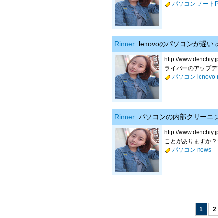
パソコン
ノートP
Rinner
lenovoのパソコンが遅い
(
http://www.d
ライバーのアップデー
パソコン
lenovo
Rinner
パソコンの内部クリーニ
http://www.d
ことがありますか？
パソコン
news
1
2