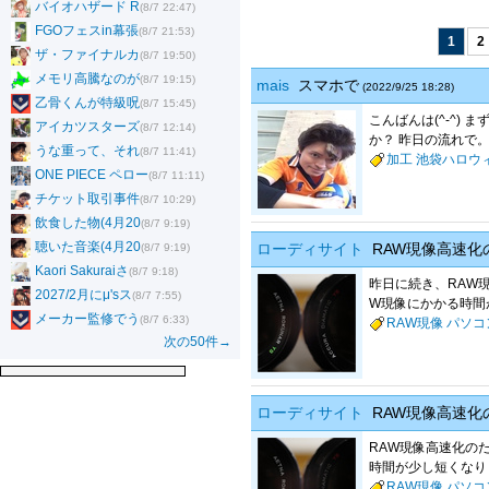
バイオハザード R
(8/7 22:47)
FGOフェスin幕張
(8/7 21:53)
1
2
ザ・ファイナルカ
(8/7 19:50)
メモリ高騰なのが
(8/7 19:15)
mais
スマホで
(2022/9/25 18:28)
乙骨くんが特級呪
(8/7 15:45)
こんばんは(^-^)
アイカツスターズ
(8/7 12:14)
か？ 昨日の流れで。
うな重って、それ
(8/7 11:41)
加工
池袋ハロウ
ONE PIECE ペロー
(8/7 11:11)
チケット取引事件
(8/7 10:29)
飲食した物(4月20
(8/7 9:19)
聴いた音楽(4月20
ローディサイト
RAW現像高速化の
(8/7 9:19)
Kaori Sakuraiさ
(8/7 9:18)
昨日に続き、RAW
2027/2月にμ'sス
(8/7 7:55)
W現像にかかる時間が
メーカー監修でう
(8/7 6:33)
RAW現像
パソコ
次の50件→
ローディサイト
RAW現像高速化の
RAW現像高速化の
時間が少し短くなりま
RAW現像
パソコ