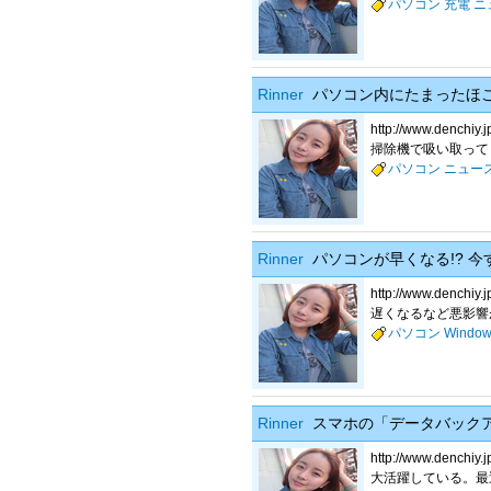
パソコン
充電
ニ
Rinner
パソコン内にたまったほ
http://www.d
掃除機で吸い取ってく
パソコン
ニュー
Rinner
パソコンが早くなる!? 
http://www.d
遅くなるなど悪影響
パソコン
Window
Rinner
スマホの「データバック
http://www.d
大活躍している。最