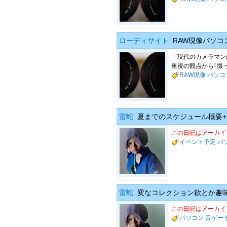
ローディサイト
RAW現像パソコン
「現代のカメラマン
重視の観点から｢撮っ
RAW現像
パソコ
雷蛇
夏までのスケジュール概要+
この日記はアーカイ
イベント予定
パ
雷蛇
変なコレクション欲とか趣
この日記はアーカイ
パソコン
音ゲー