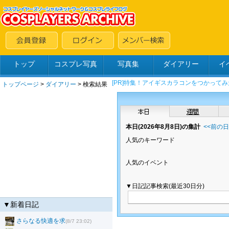
トップ
コスプレ写真
写真集
ダイアリー
イ
トップページ
>
ダイアリー
> 検索結果
本日(2026年8月8日)の集計
<<前の
人気のキーワード
人気のイベント
▼日記記事検索(最近30日分)
▼新着日記
さらなる快適を求
(8/7 23:02)