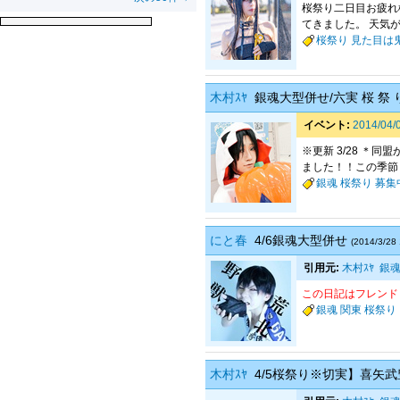
桜祭り二日目お疲れ
てきました。 天気が
桜祭り
見た目は鬼
木村ｽﾔ
銀魂大型併せ/六実 桜 祭 り
イベント:
2014/0
※更新 3/28 ＊
ました！！この季節！
銀魂
桜祭り
募集
にと春
4/6銀魂大型併せ
(2014/3/28 
引用元:
木村ｽﾔ
銀魂
この日記はフレンド
銀魂
関東
桜祭り
木村ｽﾔ
4/5桜祭り※切実】喜矢武