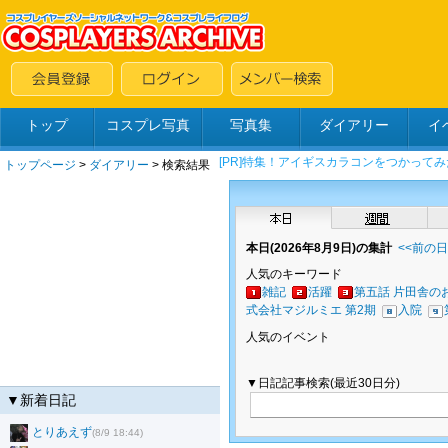
トップ
コスプレ写真
写真集
ダイアリー
イ
トップページ
>
ダイアリー
> 検索結果
本日(2026年8月9日)の集計
<<前の
人気のキーワード
雑記
活躍
第五話 片田舎の
式会社マジルミエ 第2期
入院
人気のイベント
▼日記記事検索(最近30日分)
▼新着日記
とりあえず
(8/9 18:44)