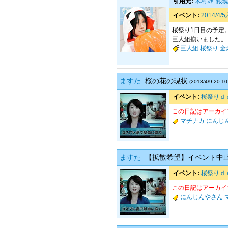
引用元:
木村ｽﾔ
銀魂
イベント:
2014/4
桜祭り1日目の予定。 ・２日目
巨人組揃いました。
巨人組
桜祭り
金
ますた
桜の花の現状
(2013/4/9 20:10
イベント:
桜祭りｄ
この日記はアーカイ
マチナカ
にんじ
ますた
【拡散希望】イベント中
イベント:
桜祭りｄ
この日記はアーカイ
にんじんやさん