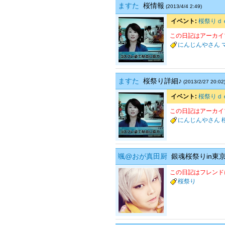
ますた
桜情報
(2013/4/4 2:49)
イベント:
桜祭りｄ
この日記はアーカイ
にんじんやさん
ますた
桜祭り詳細♪
(2013/2/27 20:02
イベント:
桜祭りｄ
この日記はアーカイ
にんじんやさん
颯@おが真田厨
銀魂桜祭りin東
この日記はフレンド
桜祭り