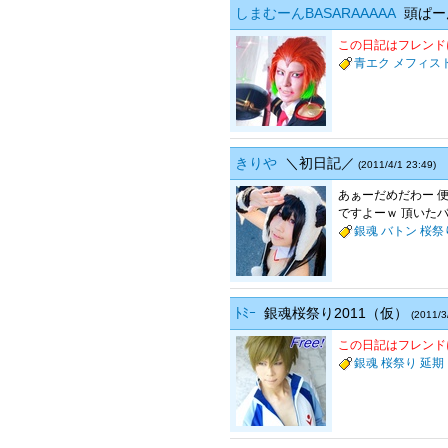
しまむーんBASARAAAAA
頭ぱー
この日記はフレンド
青エク
メフィス
きりや
＼初日記／
(2011/4/1 23:49)
あぁーだめだわー 便
ですよーｗ 頂いたバ
銀魂
バトン
桜祭
ﾄﾐｰ
銀魂桜祭り2011（仮）
(2011/3
この日記はフレンド
銀魂
桜祭り
延期