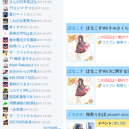
まんが日本昔ばな
(8/9 18:38)
??エジマ テツヒ
(8/9 18:11)
夏だ〜！！
(8/9 17:25)
これが企業努力か
(8/9 16:43)
💎トキヤ
(8/9 16:43)
ぽるこす
ぽるこすVol.3~inさく
原神のTPSはあり
(8/9 16:25)
この日記は一部のフ
健全魔法少女服姿
(8/9 15:45)
コスプレ
桜祭り
結局♪ミュイちゃ
(8/9 15:45)
ザ・ファイナルカ
(8/9 15:43)
?? 榊原 道子さん
(8/9 15:36)
Kaori Sakuraiさ
(8/9 13:12)
ぽるこす
ぽるこすVol.3に関す
自分がからの卒業
(8/9 10:55)
440.2026.7.5(日
(8/9 7:28)
この日記は一部のフ
素材のうまさ♪シ
(8/9 6:33)
コスプレ
桜祭り
コスサミ4年ぶり
(8/8 23:40)
国見町夏祭り&コ
(8/8 23:27)
消費減税の財源ね
(8/8 21:59)
一歩前進
(8/8 21:22)
くろかわ
桜祭りれぽ
(2014/4/7 16:41
ザ・ファイナルカ
(8/8 19:46)
2027/4/25奈良ロ
(8/8 19:10)
イベント:
第1.5回
次の50件→