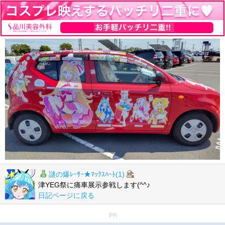
謎の爆ﾚｰｻｰ★ﾏｯｸｽﾊｰﾄ(1)
津YEG祭に痛車展示参戦します(^^♪
日記ページに戻る
PR