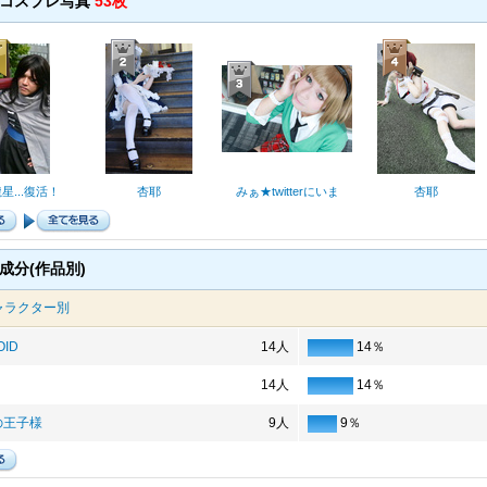
のコスプレ写真
53枚
星...復活！
杏耶
みぁ★twitterにいま
杏耶
成分(作品別)
ャラクター別
OID
14人
14％
14人
14％
の王子様
9人
9％