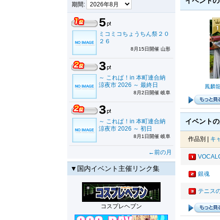
イベント
期間:
ミコミコちょうちん祭２０
２６
8月15日開催 山形
～ これぱ！in 本町連合納
涼夜市 2026 ～ 最終日
鳳麟龍
8月2日開催 岐阜
イベントの
～ これぱ！in 本町連合納
涼夜市 2026 ～ 初日
8月1日開催 岐阜
作品別 |
キ
←前の月
VOCAL
▼国内イベント主催リンク集
銀魂
テニス
コスプレヘブン