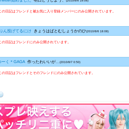
witter始めました
明日どうしよう、
(2010/8/6 18:08)
この日記はフレンドと被お気に入り登録メンバーにのみ公開されています。
ぶん投げてるにけ
きょうはばとむしょうかのひ
(2010/8/6 18:08)
この日記はフレンドにのみ公開されています。
ーく＊GAGA
作ったわいいが…
(2010/8/7 0:50)
この日記はフレンドとそのフレンドにのみ公開されています。