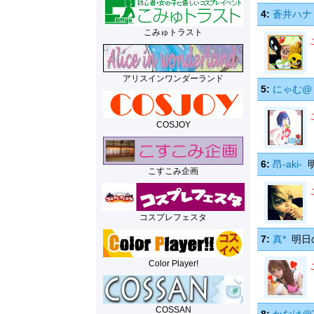
4:
蒼井ハナ
こみゅトラスト
アリスインワンダーランド
5:
にゃむ@
COSJOY
6:
昂-aki-
明
こすこみ企画
コスプレフェスタ
7:
真*
明日
Color Player!
COSSAN