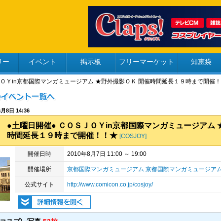
リー
イベント
掲示板
フリーマーケット
知恵袋
ＳＪＯＹin京都国際マンガミュージアム ★野外撮影ＯＫ 開催時間延長１９時まで開催
月8日 14:36
●土曜日開催● ＣＯＳＪＯＹin京都国際マンガミュージアム 
時間延長１９時まで開催！！★
[COSJOY]
開催日時
2010年8月7日 11:00 ～ 19:00
開催場所
京都国際マンガミュージアム 京都国際マンガミュージアム館
公式サイト
http://www.comicon.co.jp/cosjoy/