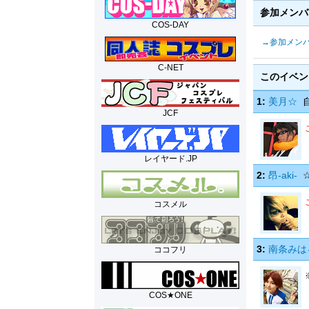
参加メン
COS-DAY
→参加メン
C-NET
このイベ
1:
美月☆
自
JCF
レイヤード.JP
2:
昂-aki-
☆
コスメル
3:
南条みは
ココフリ
COS★ONE