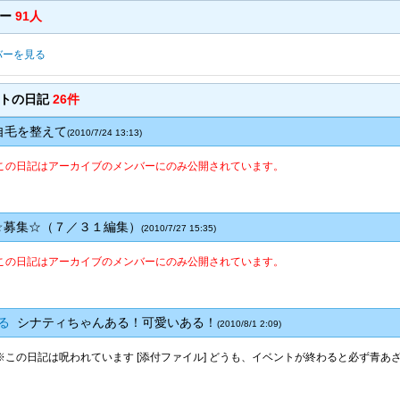
バー
91人
バーを見る
ントの日記
26件
毛を整えて
(2010/7/24 13:13)
この日記はアーカイブのメンバーにのみ公開されています。
募集☆（７／３１編集）
(2010/7/27 15:35)
この日記はアーカイブのメンバーにのみ公開されています。
る
シナティちゃんある！可愛いある！
(2010/8/1 2:09)
※この日記は呪われています [添付ファイル] どうも、イベントが終わると必ず青あざが