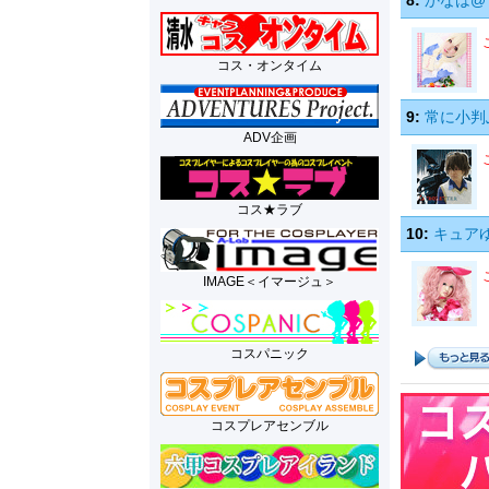
8:
かなは@T
コス・オンタイム
9:
常に小判
ADV企画
コス★ラブ
10:
キュアゆ
IMAGE＜イマージュ＞
コスパニック
コスプレアセンブル