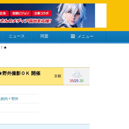
ニュース
同盟
メニュー
！！★
★野外撮影ＯＫ 開催
京都
35
/
25
20
内 + 野外