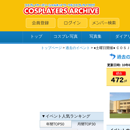
トップ
コスプレ写真
写真集
ダイア
トップページ
>
過去のイベント
> ●土曜日開催● ＣＯ
更新日時: 10年6
▼イベント人気ランキング