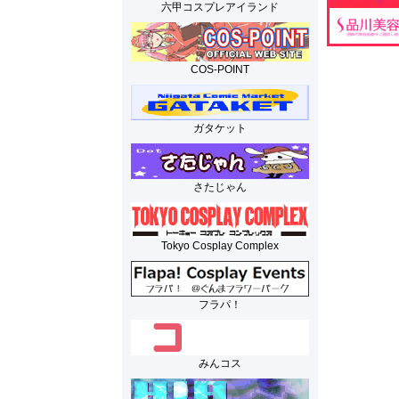
六甲コスプレアイランド
COS-POINT
ガタケット
さたじゃん
Tokyo Cosplay Complex
フラパ！
みんコス