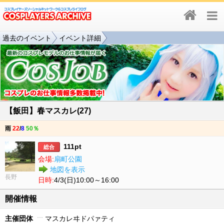
過去のイベント
イベント詳細
【飯田】春マスカレ(27)
雨
22
/
8
50％
111pt
総合
会場:
扇町公園
地図を表示
長野
日時:
4/3(日)10:00～16:00
開催情報
主催団体
マスカレヰドパァティ