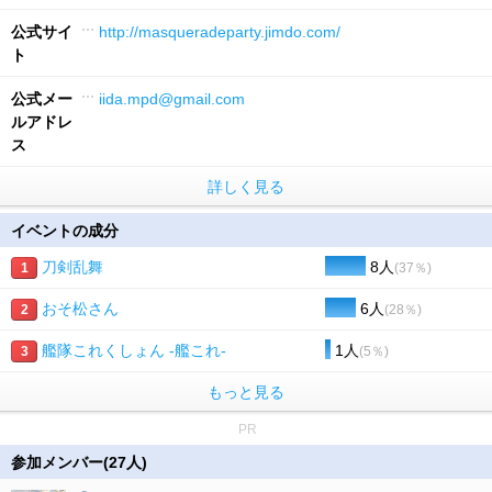
公式サイ
http://masqueradeparty.jimdo.com/
ト
公式メー
iida.mpd@gmail.com
ルアドレ
ス
詳しく見る
イベントの成分
刀剣乱舞
8人
1
(37％)
おそ松さん
6人
2
(28％)
艦隊これくしょん -艦これ-
1人
3
(5％)
もっと見る
PR
参加メンバー(27人)