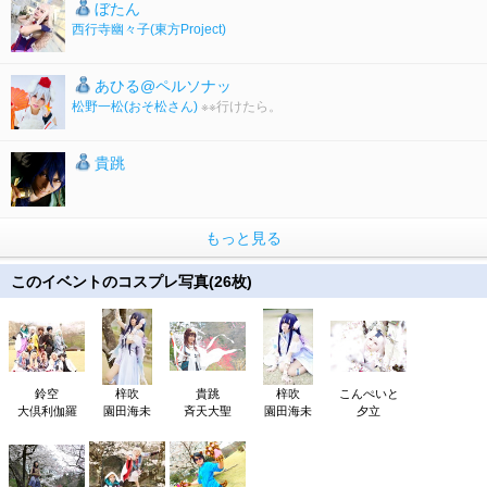
ぼたん
西行寺幽々子
(東方Project)
あひる@ペルソナッ
松野一松
(おそ松さん)
※※行けたら。
貴跳
もっと見る
このイベントのコスプレ写真(26枚)
鈴空
梓吹
貴跳
梓吹
こんぺいと
大倶利伽羅
園田海未
斉天大聖
園田海未
夕立