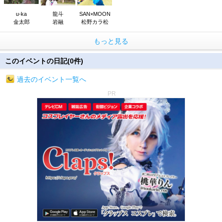
u-ka
龍斗
SAN×MOON
金太郎
岩融
松野カラ松
もっと見る
このイベントの日記(0件)
過去のイベント一覧へ
PR