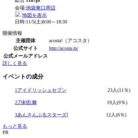
総合
1187pt
会場:
池袋東口周辺
地図を表示
日時:
11/5(土)8:00～18:30
開催情報
主催団体
acosta!（アコスタ）
公式サイト
http://acosta.jp/
公式メールアドレス
詳しく見る
イベントの成分
1
アイドリッシュセブン
23人
(11％)
2
刀剣乱舞
19人
(9％)
3
あんさんぶるスターズ!
12人
(6％)
もっと見る
PR