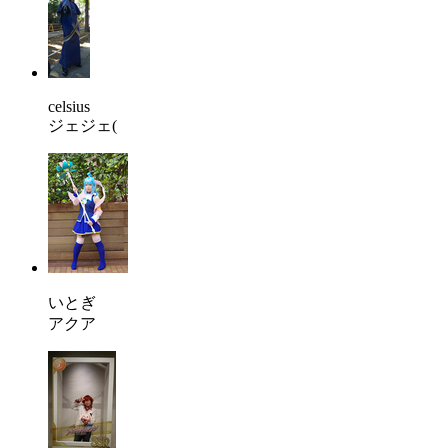
celsius
ジェジェ(
いとぎ
アクア