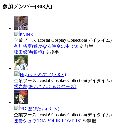
参加メンバー(308人)
PAINS
企業ブース:
acosta! Cosplay Collection(デイタイム)
有川将臣
(遙かなる時空の中で3)
※前半
坂田銀時
(銀魂)
※後半
Highふぉれすと(・8・)
企業ブース:
acosta! Cosplay Collection(デイタイム)
紫之創
(あんさんぶるスターズ!)
ｷﾘｸ:遊びたい(:3_ヽ)_
企業ブース:
acosta! Cosplay Collection(デイタイム)
逆巻シュウ
(DIABOLIK LOVERS)
※制服