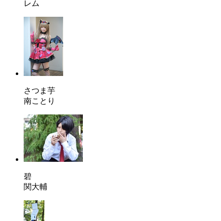
レム
さつま芋
南ことり
碧
関大輔