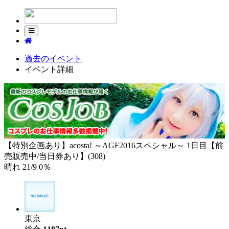
過去のイベント
イベント詳細
【特別企画あり】acosta! ～AGF2016スペシャル～ 1日目【前
売販売中/当日券あり】(308)
晴れ
21
/
9
0％
東京