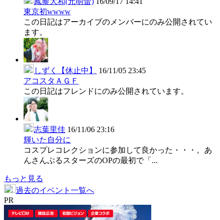
鳳黎大和(元萌蕾)
16/09/17 14:41
東京初wwww
この日記はアーカイブのメンバーにのみ公開されてい
ます。
しずく【休止中】
16/11/05 23:45
アコスタＡＧＦ
この日記はフレンドにのみ公開されています。
志葉里佳
16/11/06 23:16
輝いた自分に
コスプレコレクションに参加して良かった・・・。あ
んさんぶるスターズのOPの最初で「...
もっと見る
過去のイベント一覧へ
PR