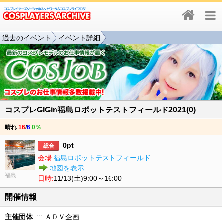
過去のイベント
イベント詳細
コスプレGIGin福島ロボットテストフィールド2021(0)
晴れ
16
/
6
0％
0pt
総合
会場:
福島ロボットテストフィールド
地図を表示
福島
日時:
11/13(土)9:00～16:00
開催情報
主催団体
ＡＤＶ企画