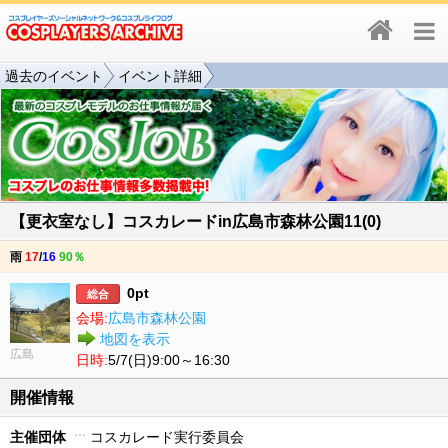
過去のイベント
イベント詳細
【更衣室なし】コスカレードin広島市森林公園11(0)
雨
17
/
16
90％
0pt
総合
会場:
広島市森林公園
地図を表示
広島
日時:
5/7(日)9:00～16:30
開催情報
主催団体
コスカレード実行委員会