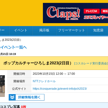
リー
イベント
掲示板
フリーマーケット
知恵袋
ま2023(2日目）
月21日 10:19
ポップカルチャーひろしま2023(2日目）
[コスカレード実行委員会]
開催日時
2023年10月15日 12:00 ～ 17:00
開催場所
NTTクレドホール
公式サイト
https://cosquerade.jp/event-info/pch2023/
のコスプレ写真
0枚