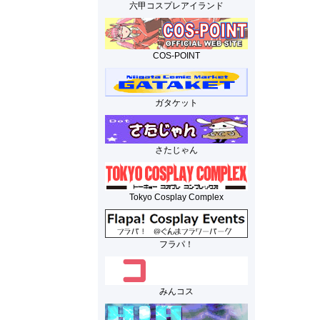
六甲コスプレアイランド
COS-POINT
ガタケット
さたじゃん
Tokyo Cosplay Complex
フラパ！
みんコス