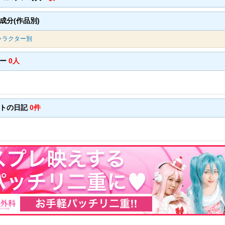
成分(作品別)
ャラクター別
バー
0人
ントの日記
0件