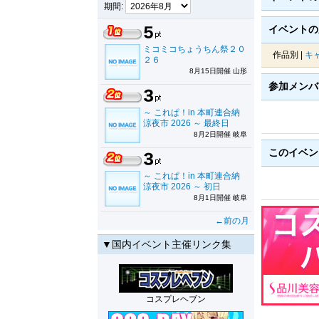
期間:
イベントの
ミコミコちょうちん祭２０
作品別 |
キ
２６
8月15日開催 山形
参加メン
～ これぱ！in 本町連合納
涼夜市 2026 ～ 最終日
8月2日開催 岐阜
このイベ
～ これぱ！in 本町連合納
涼夜市 2026 ～ 初日
8月1日開催 岐阜
←前の月
▼国内イベント主催リンク集
コスプレヘブン