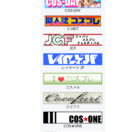
COS-DAY
C-NET
JCF
レイヤード.JP
コスメル
ココフリ
COS★ONE