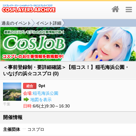
過去のイベント
イベント詳細
＜事前登録制・要詳細確認＞【稲コス！】稲毛海浜公園・
いなげの浜☆コスプロ (0)
0pt
総合
会場:
稲毛海浜公園
地図を表示
千葉
日時:
6/6(土)9:30～16:30
開催情報
主催団体
コスプロ