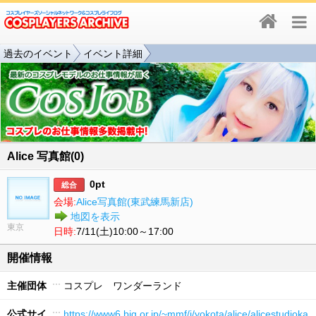
過去のイベント
イベント詳細
Alice 写真館(0)
0pt
総合
会場:
Alice写真館(東武練馬新店)
地図を表示
東京
日時:
7/11(土)10:00～17:00
開催情報
主催団体
コスプレ ワンダーランド
公式サイ
https://www6.big.or.jp/~mmf/i/yokota/alice/alicestudioka