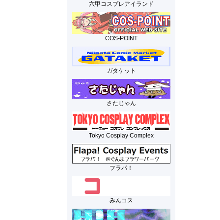
六甲コスプレアイランド
COS-POINT
ガタケット
さたじゃん
Tokyo Cosplay Complex
フラパ！
みんコス