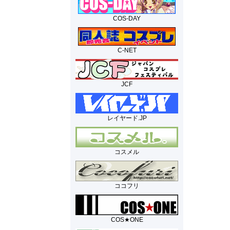
COS-DAY
C-NET
JCF
レイヤード.JP
コスメル
ココフリ
COS★ONE