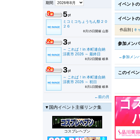
期間:
イベント
イベントの
ミコミコちょうちん祭２０
２６
作品別 |
キ
8月15日開催 山形
参加メン
～ これぱ！in 本町連合納
涼夜市 2026 ～ 最終日
→参加メン
8月2日開催 岐阜
このイベ
～ これぱ！in 本町連合納
涼夜市 2026 ～ 初日
8月1日開催 岐阜
←前の月
▼国内イベント主催リンク集
コスプレヘブン