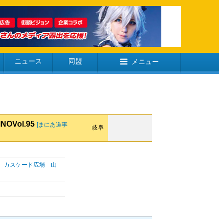
ニュース
同盟
メニュー
OVol.95
[まにあ道事
岐阜
室 カスケード広場 山