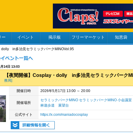
リー
イベント
掲示板
フリーマーケット
知恵袋
dolly in多治見セラミックパークMINOVol.95
月14日 13:03
【夜間開催】Cosplay・dolly in多治見セラミックパークMIN
務局]
開催日時
2026年5月17日 13:00 ～ 20:00
セラミックパークMINO セラミックパークMINO 小会議
開催場所
林遊歩道 展望台
公式サイト
https://x.com/maniadocosplay