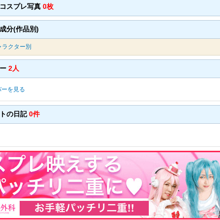
のコスプレ写真
0枚
成分(作品別)
ャラクター別
バー
2人
バーを見る
ントの日記
0件