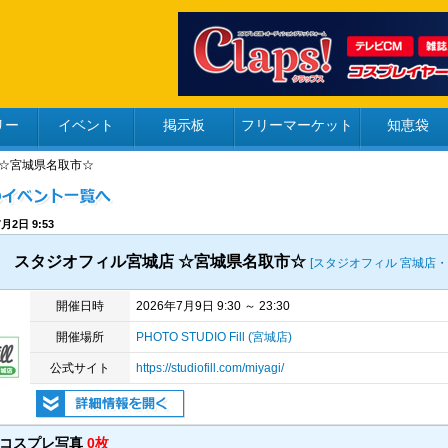
リー
イベント
掲示板
フリーマーケット
知恵袋
 ☆宮城県名取市☆
月2日 9:53
スタジオフィル宮城店 ☆宮城県名取市☆
[スタジオフィル 宮城店・
開催日時
2026年7月9日 9:30 ～ 23:30
開催場所
PHOTO STUDIO Fill (宮城店)
公式サイト
https://studiofill.com/miyagi/
のコスプレ写真
0枚