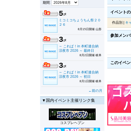
期間:
イベントの
ミコミコちょうちん祭２０
作品別 |
キ
２６
8月15日開催 山形
参加メン
～ これぱ！in 本町連合納
涼夜市 2026 ～ 最終日
8月2日開催 岐阜
このイベ
～ これぱ！in 本町連合納
涼夜市 2026 ～ 初日
8月1日開催 岐阜
←前の月
▼国内イベント主催リンク集
コスプレヘブン