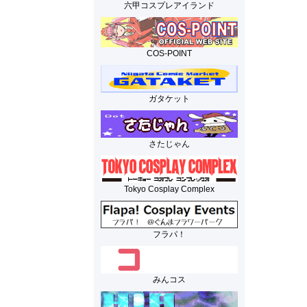
六甲コスプレアイランド
COS-POINT
ガタケット
さたじゃん
Tokyo Cosplay Complex
フラパ！
みんコス