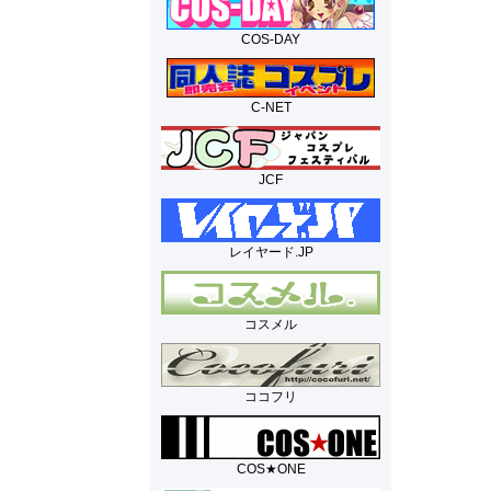
COS-DAY
C-NET
JCF
レイヤード.JP
コスメル
ココフリ
COS★ONE