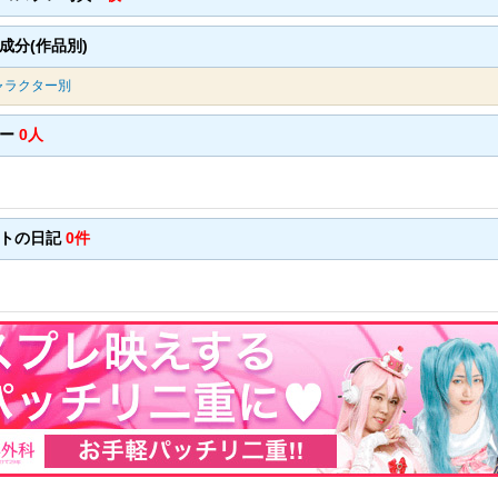
成分(作品別)
ャラクター別
バー
0人
ントの日記
0件