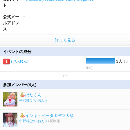
ト
公式メー
ルアドレ
ス
詳しく見る
イベントの成分
けいおん!
3人
1
(10
0％)
PR
参加メンバー(4人)
ぱたくん
平沢唯
(けいおん!)
インキュベータ-09/12大須
中野梓
(けいおん!)
※夏制服