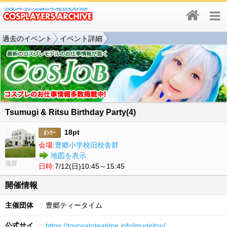
過去のイベント
イベント詳細
Tsumugi & Ritsu Birthday Party(4)
18pt
ｵﾝﾘｰ
会場:
豊郷小学校旧校舎群
地図を表示
滋賀
日時:
7/12(日)10:45～15:45
開催情報
主催団体
豊郷ティータイム
公式サイ
https://toyosatoteatime.info/mugiritsu/