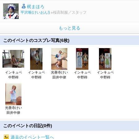
梶まほろ
平沢唯
(けいおん!)
※桜高制服／スタッフ
もっと見る
このイベントのコスプレ写真(6枚)
インキュベ
インキュベ
光善寺けい
インキュベ
インキュベ
中野梓
中野梓
田井中律
中野梓
中野梓
光善寺けい
田井中律
このイベントの日記(0件)
過去のイベント一覧へ