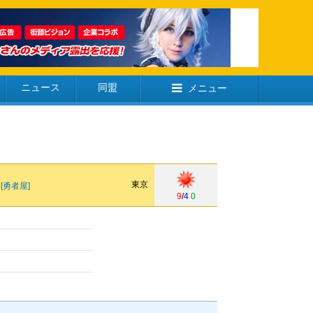
ニュース
同盟
メニュー
東京
[勇者屋]
9
/
4
0