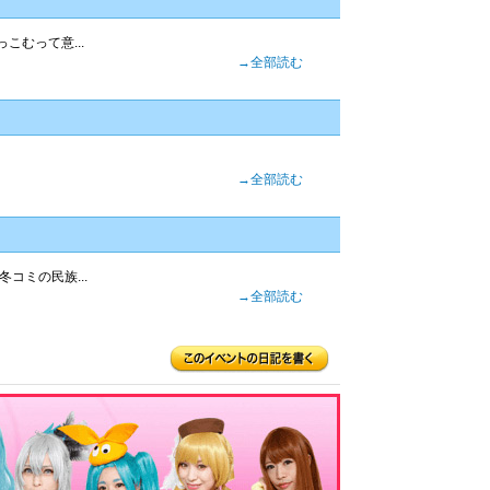
こむって意...
→全部読む
→全部読む
コミの民族...
→全部読む