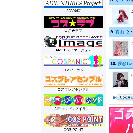
8:
すぅ
11
ADV企画
コス★ラブ
9:
真由
とな
IMAGE＜イマージュ＞
10:
霧@Twi
コスパニック
コスプレアセンブル
六甲コスプレアイランド
COS-POINT