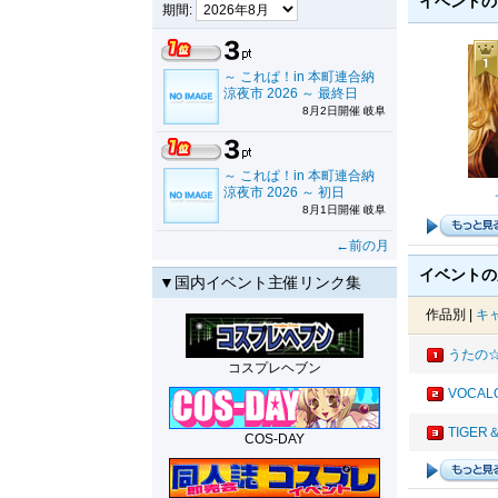
イベント
期間:
～ これぱ！in 本町連合納
涼夜市 2026 ～ 最終日
8月2日開催 岐阜
～ これぱ！in 本町連合納
涼夜市 2026 ～ 初日
8月1日開催 岐阜
←前の月
イベントの
▼国内イベント主催リンク集
作品別 |
キ
うたの
コスプレヘブン
VOCAL
TIGER
COS-DAY