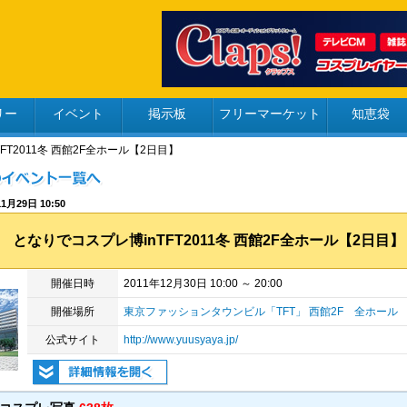
リー
イベント
掲示板
フリーマーケット
知恵袋
FT2011冬 西館2F全ホール【2日目】
1月29日 10:50
となりでコスプレ博inTFT2011冬 西館2F全ホール【2日目】
開催日時
2011年12月30日 10:00 ～ 20:00
開催場所
東京ファッションタウンビル「TFT」 西館2F 全ホール
公式サイト
http://www.yuusyaya.jp/