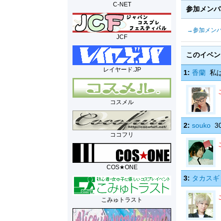
C-NET
参加メン
→参加メン
JCF
このイベ
レイヤード.JP
1:
香蘭
私は
コスメル
2:
souko
3
ココフリ
COS★ONE
3:
タカスギ
こみゅトラスト