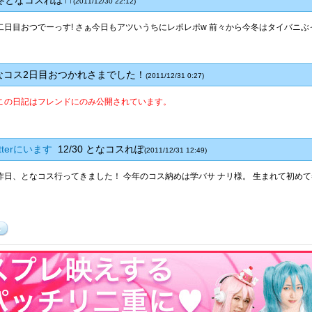
冬となコスれぽ↑↑
(2011/12/30 22:12)
二日目おつでーっす! さぁ今日もアツいうちにレポレポw 前々から今冬はタイバニぶっ
コス2日目おつかれさまでした！
(2011/12/31 0:27)
この日記はフレンドにのみ公開されています。
tterにいます
12/30 となコスれぽ
(2011/12/31 12:49)
昨日、となコス行ってきました！ 今年のコス納めは学バサ ナリ様。 生まれて初めて冬