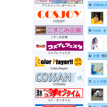
4:
沙柘綺(さ
アリスインワンダーランド
COSJOY
5:
myde
と
こすこみ企画
コスプレフェスタ
6:
沙靉
明日
Color Player!
7:
カラダ復活王
COSSAN
コス・オンタイム