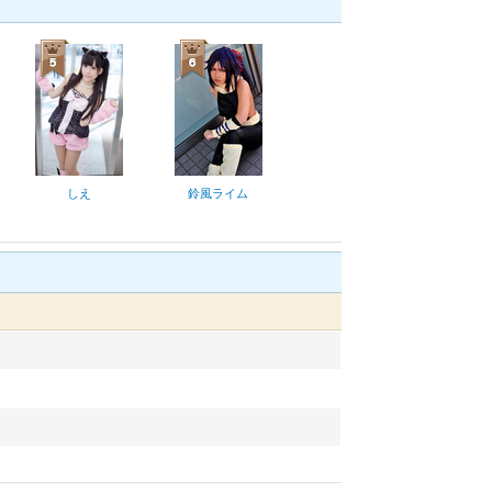
しえ
鈴風ライム