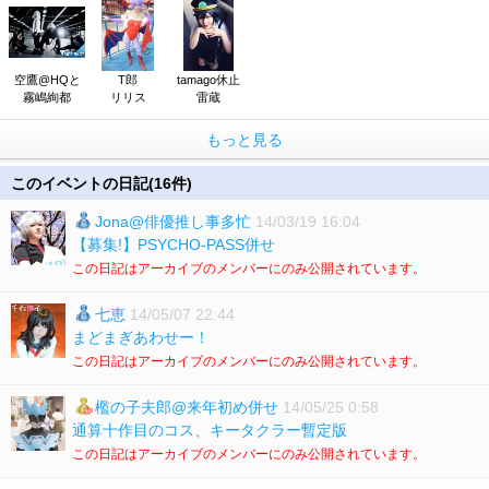
空鷹@HQと
T郎
tamago休止
霧嶋絢都
リリス
雷蔵
もっと見る
このイベントの日記(16件)
Jona@俳優推し事多忙
14/03/19 16:04
【募集!】PSYCHO-PASS併せ
この日記はアーカイブのメンバーにのみ公開されています。
七恵
14/05/07 22:44
まどまぎあわせー！
この日記はアーカイブのメンバーにのみ公開されています。
檻の子夫郎@来年初め併せ
14/05/25 0:58
通算十作目のコス、キータクラー暫定版
この日記はアーカイブのメンバーにのみ公開されています。