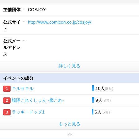
主催団体
COSJOY
公式サイ
http://www.comicon.co.jp/cosjoy/
ト
公式メー
ルアドレ
ス
詳しく見る
イベントの成分
キルラキル
10人
1
(8％)
艦隊これくしょん -艦これ-
9人
2
(8％)
ラッキードッグ1
6人
3
(5％)
もっと見る
PR