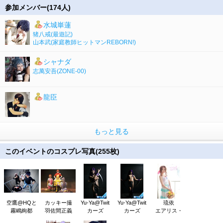
参加メンバー(174人)
水城崋蓮
猪八戒
(最遊記)
山本武
(家庭教師ヒットマンREBORN!)
シャナダ
志萬安吾
(ZONE-00)
龍臣
もっと見る
このイベントのコスプレ写真(255枚)
空鷹@HQと
カッキー撮
Yu-Ya@Twit
Yu-Ya@Twit
琉依
霧嶋絢都
羽佐間正義
カーズ
カーズ
エアリス・