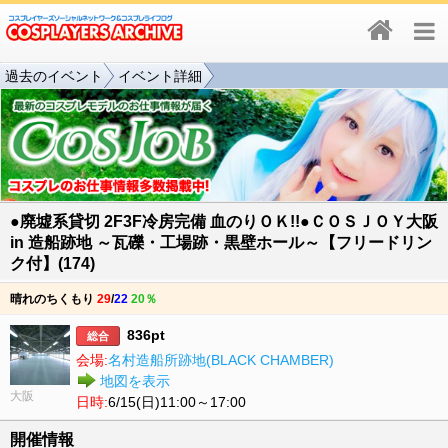
過去のイベント
イベント詳細
●廃墟系貸切 2F3F冷房完備 血のりＯＫ!!●ＣＯＳＪＯＹ大阪
in 造船跡地 ～瓦礫・工場跡・黒壁ホール～【フリードリン
ク付】(174)
晴れのちくもり
29
/
22
20％
836pt
総合
会場:
名村造船所跡地(BLACK CHAMBER)
地図を表示
大阪
日時:
6/15(日)11:00～17:00
開催情報