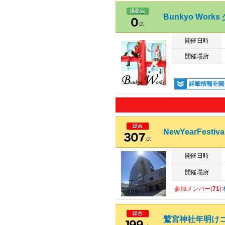
Bunkyo Wo
開催日時
開催場所
NewYearFestiva
開催日時
開催場所
参加メンバー(
71
):
鷲宮神社年明けコ