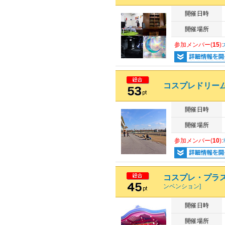
開催日時
開催場所
参加メンバー(
15
):
コスプレドリーム
開催日時
開催場所
参加メンバー(
10
):
コスプレ・プラス
ンベンション]
開催日時
開催場所