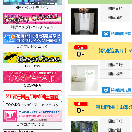
HIAイベントデザイン
開催日時
開催場所
神戸コスプレコレクション
コスプレピクニック
【駅送迎あり】☆
開催日時
BeeCoss
開催場所
COSPARA
TOYAKOマンガ・アニメフェスタ
毎日開催！山梨洋
開催日時
日本コスプレ委員会
開催場所