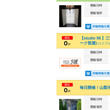
開催日時
開催場所
【studio fi
ーク部屋)
[コスプロ
開催日時
開催場所
毎日開催！山梨洋
開催日時
開催場所