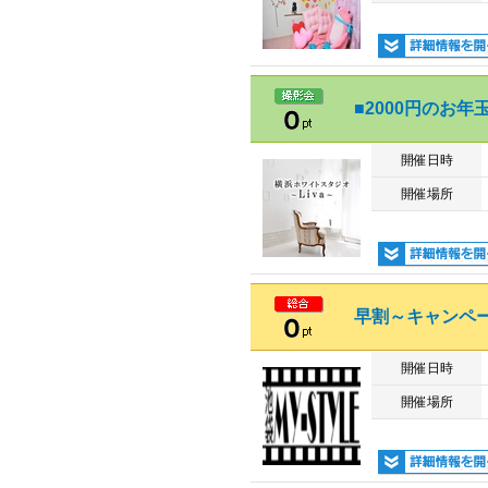
■2000円のお
開催日時
開催場所
早割～キャンペ
開催日時
開催場所