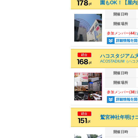
園もOK！【屋
開催日時
開催場所
参加メンバー(
44
):
ハコスタジアム大
ACOSTADIUM（ハ
開催日時
開催場所
参加メンバー(
38
):
鷲宮神社年明けコ
開催日時