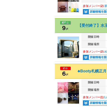
参加メンバー(
2
):
【受付終了】水玉
開催日時
開催場所
参加メンバー(
2
):
♣︎Booty札幌正
開催日時
開催場所
参加メンバー(
1
):
L