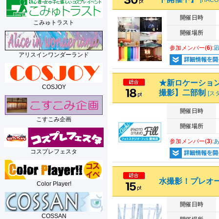
[HAC
開催日時
こみゅトラスト
開催場所
参加メンバー(
6
):
アリスインワンダーランド
★新ロケーショ
COSJOY
撮影】二部制
[ス
開催日時
こすこみ企画
開催場所
参加メンバー(
3
):
コスプレフェスタ
水撮影！プレオープ
Color Player!
開催日時
COSSAN