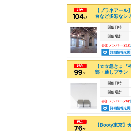
【プラネアール】
台など多彩なシチ
開催日時
開催場所
参加メンバー(
21
):
【☆☆急きょ『福袋
部・通しプラン【a
開催日時
開催場所
参加メンバー(
24
):
【Booty東京