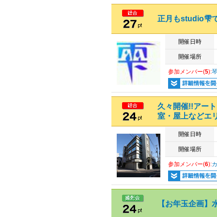
正月もstudio
開催日時
開催場所
参加メンバー(
5
):
久々開催!!アー
室・屋上などエ
開催日時
開催場所
参加メンバー(
6
):
【お年玉企画】