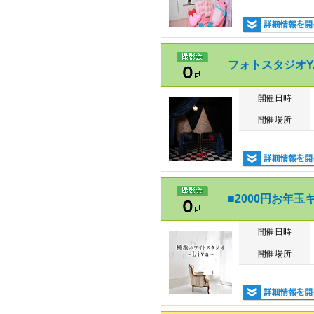
フォトスタジオY.
開催日時
開催場所
■2000円お年
開催日時
開催場所