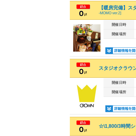
【暖房完備】スタジ
-MOMO ver.2]
開催日時
開催場所
スタジオクラウン
開催日時
開催場所
☆\1,800/3