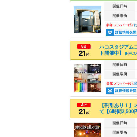
開催日時
開催場所
参加メンバー(
5
):
ハコスタジアムコ
ト開催中】
[HAC
開催日時
開催場所
参加メンバー(
6
):
【割引あり！】ス
て【6時間2,50
開催日時
開催場所