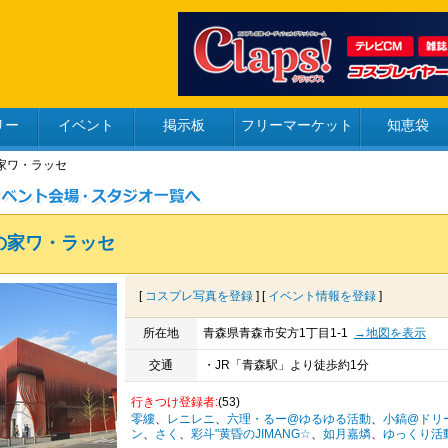
リー
イベント
掲示板
フリーマーケット
知恵袋
の家ワ・ラッセ
の家ワ・ラッセ
[
コスプレ写真を登録
] [
イベント情報を登録
]
所在地
青森県青森市安方1丁目1-1
→地図を表示
交通
・JR「青森駅」より徒歩約1分
行きつけ登録者:
(53)
零縷
、
レニレニ
、
六理・るー@ゆるゆる活動
、
小鎬@ドリ
ン
、
さく
、
彩斗"黄昏のJIMANG☆
、
如月嘉燐
、
ゆっくり活