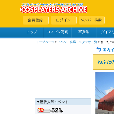
トップ
コスプレ写真
写真集
ダイア
トップページ
>
イベント会場・スタジオ一覧
> ねぶた
ねぶた
▼歴代人気イベント