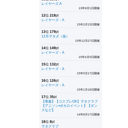
レイヤーズ.A
13年9月1日開催
12
位
218
pt
レイヤーズ・A
15年2月15日開催
13
位
179
pt
12月ヲタ〆（仮）
15年12月27日開催
14
位
149
pt
レイヤーズ・A
15年4月5日開催
15
位
132
pt
レイヤーズ・A
15年5月17日開催
16
位
126
pt
レイヤーズ・A
15年1月18日開催
17
位
35
pt
【青森】【コスプレOK】ヲタクラブ
【アニソン•ボカロイベント】【ダン
スなど】
14年8月17日開催
18
位
8
pt
ヲタクラブ