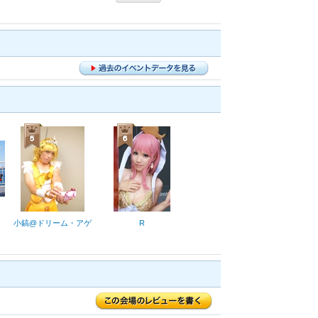
小鎬@ドリーム・アゲ
R