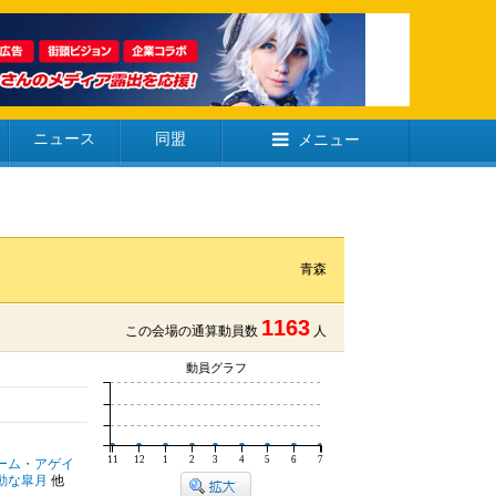
ニュース
同盟
メニュー
青森
1163
この会場の通算動員数
人
動員グラフ
11
12
1
2
3
4
5
6
7
ーム・アゲイ
動な皐月
他