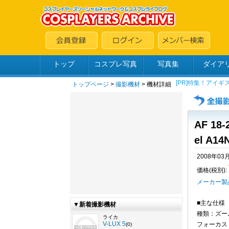
トップ
コスプレ写真
写真集
ダイア
トップページ
>
撮影機材
> 機材詳細
AF 18-
el A14N
2008年03
価格(税別):
メーカー製
■主な仕様
▼新着撮影機材
種類：ズー
ライカ
V-LUX 5
フォーカス
(0)