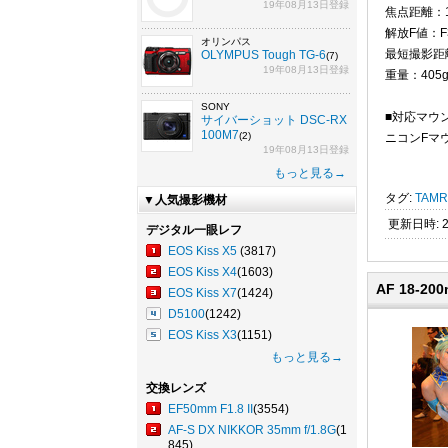
19年08月13日登録
焦点距離：1
解放F値：F3
オリンパス
最短撮影距離
OLYMPUS Tough TG-6
(7)
19年08月13日登録
重量：405
SONY
■対応マウ
サイバーショット DSC-RX
100M7
(2)
ニコンFマ
19年08月13日登録
もっと見る→
タグ:
TAM
▼人気撮影機材
更新日時: 20
デジタル一眼レフ
EOS Kiss X5
(3817)
EOS Kiss X4
(1603)
AF 18-20
EOS Kiss X7
(1424)
D5100
(1242)
EOS Kiss X3
(1151)
もっと見る→
交換レンズ
EF50mm F1.8 II
(3554)
AF-S DX NIKKOR 35mm f/1.8G
(1
845)