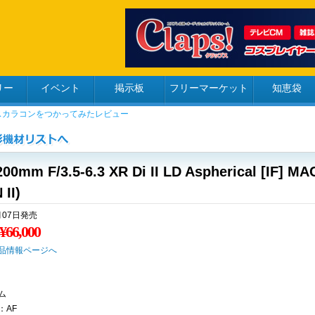
リー
イベント
掲示板
フリーマーケット
知恵袋
200mm F/3.5-6.3 XR Di II LD Aspherical [IF] M
 II)
月07日発売
¥66,000
品情報ページへ
ム
：AF