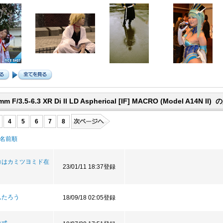
mm F/3.5-6.3 XR Di II LD Aspherical [IF] MACRO (Model A14
4
5
6
7
8
名前順
コはカミツヨミド在
23/01/11 18:37登録
んたろう
18/09/18 02:05登録