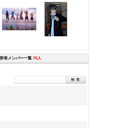
N II) の所有メンバー一覧
76人