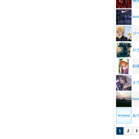
柚
tom
ゴ
お
的
ま
hir
あ
1
2
3