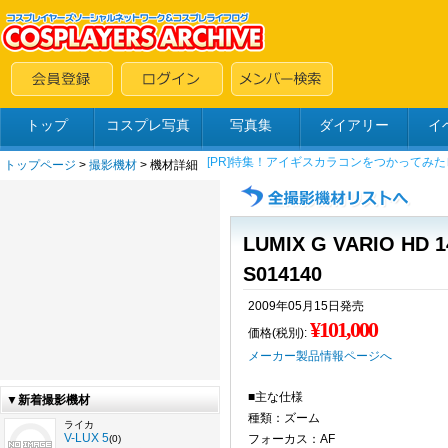
トップ
コスプレ写真
写真集
ダイアリー
イ
トップページ
>
撮影機材
> 機材詳細
LUMIX G VARIO HD 14
S014140
2009年05月15日発売
¥101,000
価格(税別):
メーカー製品情報ページへ
■主な仕様
▼新着撮影機材
種類：ズーム
ライカ
V-LUX 5
フォーカス：AF
(0)