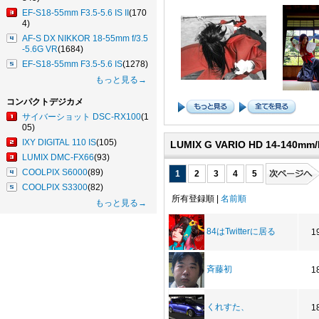
EF-S18-55mm F3.5-5.6 IS II
(170
4)
AF-S DX NIKKOR 18-55mm f/3.5
-5.6G VR
(1684)
EF-S18-55mm F3.5-5.6 IS
(1278)
もっと見る→
コンパクトデジカメ
サイバーショット DSC-RX100
(1
05)
IXY DIGITAL 110 IS
(105)
LUMIX G VARIO HD 14-140mm
LUMIX DMC-FX66
(93)
COOLPIX S6000
(89)
1
2
3
4
5
COOLPIX S3300
(82)
所有登録順 |
名前順
もっと見る→
84はTwitterに居る
1
斉藤初
1
くれすた、
1