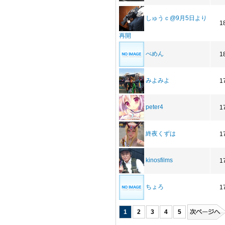
しゅうｃ@9月5日より
1
再開
べめん
1
みよみよ
1
peter4
1
終夜くずは
1
kinosfilms
1
ちょろ
1
1
2
3
4
5