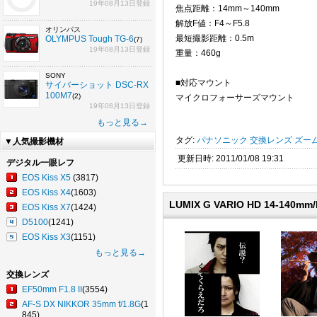
19年08月13日登録
焦点距離：14mm～140mm
解放F値：F4～F5.8
オリンパス
最短撮影距離：0.5m
OLYMPUS Tough TG-6
(7)
19年08月13日登録
重量：460g
SONY
■対応マウント
サイバーショット DSC-RX
100M7
(2)
マイクロフォーサーズマウント
19年08月13日登録
もっと見る→
タグ:
パナソニック
交換レンズ
ズー
▼人気撮影機材
更新日時: 2011/01/08 19:31
デジタル一眼レフ
EOS Kiss X5
(3817)
EOS Kiss X4
(1603)
LUMIX G VARIO HD 14-140m
EOS Kiss X7
(1424)
D5100
(1241)
EOS Kiss X3
(1151)
もっと見る→
交換レンズ
EF50mm F1.8 II
(3554)
AF-S DX NIKKOR 35mm f/1.8G
(1
845)