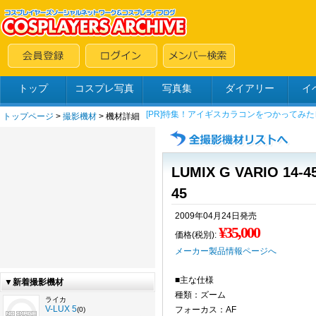
トップ
コスプレ写真
写真集
ダイアリー
イ
トップページ
>
撮影機材
> 機材詳細
LUMIX G VARIO 14-45
45
2009年04月24日発売
¥35,000
価格(税別):
メーカー製品情報ページへ
■主な仕様
▼新着撮影機材
種類：ズーム
ライカ
V-LUX 5
フォーカス：AF
(0)