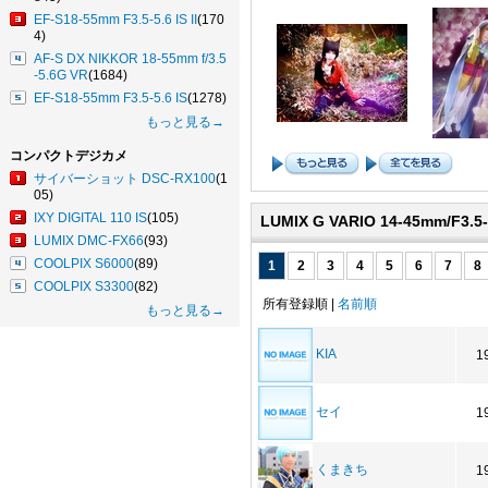
EF-S18-55mm F3.5-5.6 IS II
(170
4)
AF-S DX NIKKOR 18-55mm f/3.5
-5.6G VR
(1684)
EF-S18-55mm F3.5-5.6 IS
(1278)
もっと見る→
コンパクトデジカメ
サイバーショット DSC-RX100
(1
05)
IXY DIGITAL 110 IS
(105)
LUMIX G VARIO 14-45mm/F3.
LUMIX DMC-FX66
(93)
COOLPIX S6000
(89)
1
2
3
4
5
6
7
8
COOLPIX S3300
(82)
所有登録順 |
名前順
もっと見る→
KIA
1
セイ
1
くまきち
1