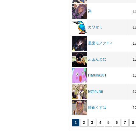
嵩
1
カワセミ
1
黒兎モノクロ♂
1
ふぁんとむ
1
Haruka281
1
ly@nurui
1
終夜くずは
1
1
2
3
4
5
6
7
8