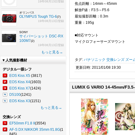
19年08月13日登録
焦点距離：14mm～45mm
解放F値：F3.5～F5.6
オリンパス
最短撮影距離：0.3m
OLYMPUS Tough TG-6
(7)
19年08月13日登録
重量：195g
SONY
■対応マウント
サイバーショット DSC-RX
100M7
(2)
マイクロフォーサーズマウント
19年08月13日登録
もっと見る→
タグ:
パナソニック
交換レンズ
ズー
▼人気撮影機材
更新日時: 2011/01/08 19:30
デジタル一眼レフ
EOS Kiss X5
(3817)
EOS Kiss X4
(1603)
LUMIX G VARIO 14-45mm/F3
EOS Kiss X7
(1424)
D5100
(1241)
EOS Kiss X3
(1151)
もっと見る→
交換レンズ
EF50mm F1.8 II
(3554)
AF-S DX NIKKOR 35mm f/1.8G
(1
845)