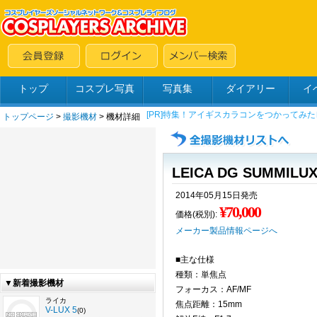
トップ
コスプレ写真
写真集
ダイアリー
イ
トップページ
>
撮影機材
> 機材詳細
LEICA DG SUMMILUX 
2014年05月15日発売
¥70,000
価格(税別):
メーカー製品情報ページへ
■主な仕様
種類：単焦点
▼新着撮影機材
フォーカス：AF/MF
ライカ
焦点距離：15mm
V-LUX 5
(0)