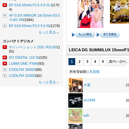
EF-S18-55mm F3.5-5.6 IS II
(170
4)
AF-S DX NIKKOR 18-55mm f/3.5
-5.6G VR
(1684)
EF-S18-55mm F3.5-5.6 IS
(1278)
もっと見る→
コンパクトデジカメ
サイバーショット DSC-RX100
(1
LEICA DG SUMMILUX 15mm/
05)
IXY DIGITAL 110 IS
(105)
1
2
3
4
5
LUMIX DMC-FX66
(93)
COOLPIX S6000
(89)
所有登録順 |
名前順
COOLPIX S3300
(82)
もっと見る→
火蓮
2
jin1998
2
ash
2