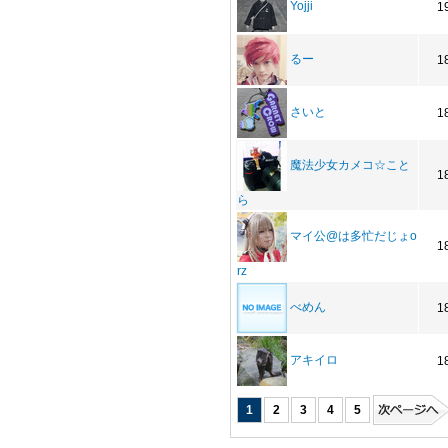
Yojji
1
るー
1
さいと
1
魔法少女カメコ☆こと
1
ら
マイ公@は多忙だじょo
1
rz
べめん
1
アキイロ
1
1
2
3
4
5