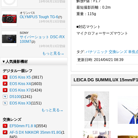
解放F値：F1.7
19年08月13日登録
最短撮影距離：0.2m
オリンパス
重量：115g
OLYMPUS Tough TG-6
(7)
19年08月13日登録
■対応マウント
SONY
マイクロフォーサーズマウント
サイバーショット DSC-RX
100M7
(2)
19年08月13日登録
タグ:
パナソニック
交換レンズ
単焦
もっと見る→
更新日時: 2014/04/21 08:39
▼人気撮影機材
デジタル一眼レフ
EOS Kiss X5
(3817)
LEICA DG SUMMILUX 15mm
EOS Kiss X4
(1603)
EOS Kiss X7
(1424)
D5100
(1241)
EOS Kiss X3
(1151)
もっと見る→
交換レンズ
EF50mm F1.8 II
(3554)
AF-S DX NIKKOR 35mm f/1.8G
(1
845)