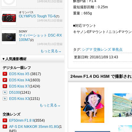
解放F値：F1.4
19年08月13日登録
最短撮影距離：0.25m
オリンパス
重量：665g
OLYMPUS Tough TG-6
(7)
19年08月13日登録
■対応マウント
SONY
キヤノンEFマウント / ニコンFマウント
サイバーショット DSC-RX
100M7
(2)
19年08月13日登録
タグ:
シグマ
交換レンズ
単焦点
もっと見る→
更新日時: 2018/11/09 13:43
▼人気撮影機材
デジタル一眼レフ
EOS Kiss X5
(3817)
24mm F1.4 DG HSM で撮
EOS Kiss X4
(1603)
EOS Kiss X7
(1424)
D5100
(1241)
EOS Kiss X3
(1151)
もっと見る→
交換レンズ
EF50mm F1.8 II
(3554)
AF-S DX NIKKOR 35mm f/1.8G
(1
845)