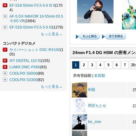
EF-S18-55mm F3.5-5.6 IS II
(170
4)
AF-S DX NIKKOR 18-55mm f/3.5
-5.6G VR
(1684)
EF-S18-55mm F3.5-5.6 IS
(1278)
もっと見る→
コンパクトデジカメ
サイバーショット DSC-RX100
(1
24mm F1.4 DG HSM の所有
05)
IXY DIGITAL 110 IS
(105)
1
2
3
4
5
6
7
LUMIX DMC-FX66
(93)
COOLPIX S6000
(89)
所有登録順 |
名前順
COOLPIX S3300
(82)
もっと見る→
剣龍
2
間宮ちとせ
2
be_zow
2