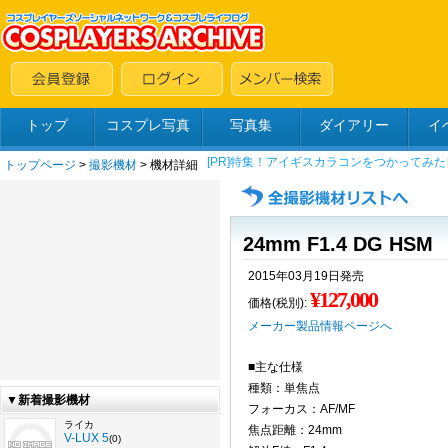
トップ
コスプレ写真
写真集
ダイアリー
イ
トップページ
>
撮影機材
> 機材詳細
24mm F1.4 DG HSM
2015年03月19日発売
¥127,000
価格(税別):
メーカー製品情報ページへ
■主な仕様
種類：単焦点
▼新着撮影機材
フォーカス：AF/MF
ライカ
焦点距離：24mm
V-LUX 5
(0)