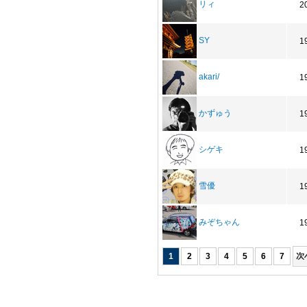
リィ
2
SY
1
akari/
1
かずゅう
1
シゲキ
1
雪優
1
みぞちゃん
1
1
2
3
4
5
6
7