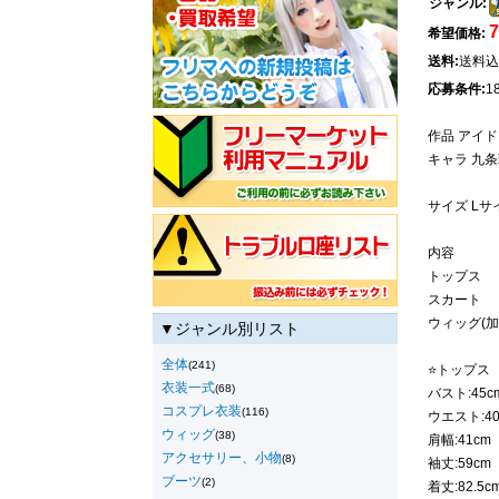
ジャンル:
希望価格:
送料:
送料込
応募条件:
1
作品 アイド
キャラ 九
サイズ Lサ
内容
トップス
スカート
ウィッグ(加
▼ジャンル別リスト
全体
(241)
⭐トップス
衣装一式
(68)
バスト:45c
コスプレ衣装
(116)
ウエスト:40
ウィッグ
(38)
肩幅:41cm
アクセサリー、小物
(8)
袖丈:59cm
ブーツ
(2)
着丈:82.5c