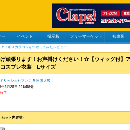
リー
イベント
掲示板
フリーマーケット
知恵袋
下げ頑張ります！お声掛けください！☆【ウィッグ付
コスプレ衣装 Lサイズ
ドリッシュセブン
九条理
素人製
26年6月25日 22時58分
終了
、セット内容等)