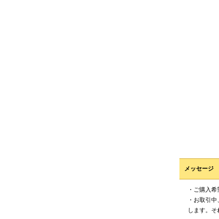
メッセージ
・ご購入希
・お取引中
します。そ