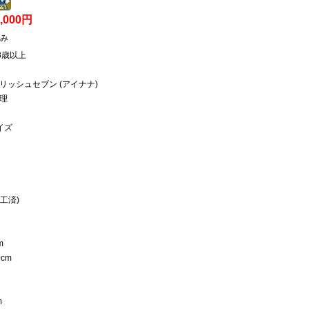
7,000円
み
8歳以上
リッシュセブン (アイナナ)
条理
イズ
工済)
m
cm
m