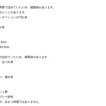
調整で詰めていたため、縫製跡があります。
点とシミがあります。
ンデーションの汚れ有
み有
.5cm
3.5cm
で詰めていたため、縫製跡があります。
、ほつれ有
れ、傷み有
ジュ製
プレー跡有
め、あまり綺麗ではありません。