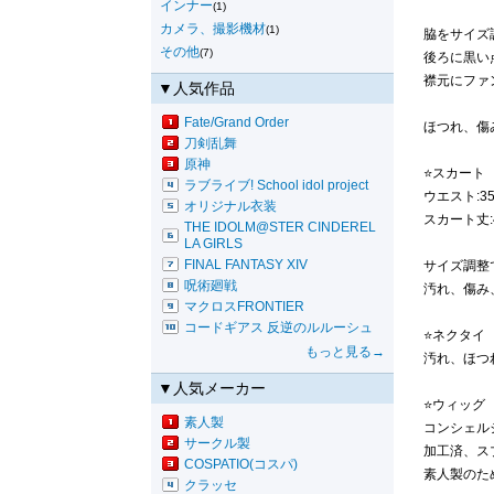
インナー
(1)
カメラ、撮影機材
(1)
脇をサイズ
その他
(7)
後ろに黒い
襟元にファ
▼人気作品
Fate/Grand Order
ほつれ、傷
刀剣乱舞
原神
⭐スカート
ラブライブ! School idol project
ウエスト:35
オリジナル衣装
スカート丈:4
THE IDOLM@STER CINDEREL
LA GIRLS
FINAL FANTASY XIV
サイズ調整
呪術廻戦
汚れ、傷み
マクロスFRONTIER
コードギアス 反逆のルルーシュ
⭐ネクタイ
もっと見る→
汚れ、ほつ
▼人気メーカー
⭐ウィッグ
素人製
コンシェル
サークル製
加工済、ス
COSPATIO(コスパ)
素人製のた
クラッセ