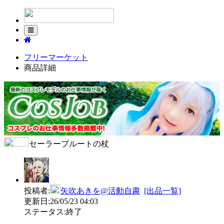
フリーマーケット
商品詳細
セーラープルートの杖
投稿者:
矢吹あきを@活動自粛
[出品一覧]
更新日:
26/05/23 04:03
ステータス:
終了