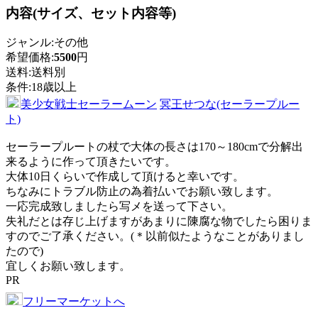
内容(サイズ、セット内容等)
ジャンル:
その他
希望価格:
5500
円
送料:
送料別
条件:
18歳以上
美少女戦士セーラームーン
冥王せつな(セーラープルー
ト)
セーラープルートの杖で大体の長さは170～180cmで分解出
来るように作って頂きたいです。
大体10日くらいで作成して頂けると幸いです。
ちなみにトラブル防止の為着払いでお願い致します。
一応完成致しましたら写メを送って下さい。
失礼だとは存じ上げますがあまりに陳腐な物でしたら困りま
すのでご了承ください。(＊以前似たようなことがありまし
たので)
宜しくお願い致します。
PR
フリーマーケットへ