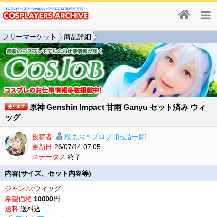
フリーマーケット
商品詳細
原神 Genshin Impact 甘雨 Ganyu セット済み ウィ
ッグ
投稿者:
桜まお＊プロフ
[出品一覧]
更新日:
26/07/14 07:05
ステータス:
終了
内容(サイズ、セット内容等)
ジャンル:
ウィッグ
希望価格:
10000
円
送料:
送料込