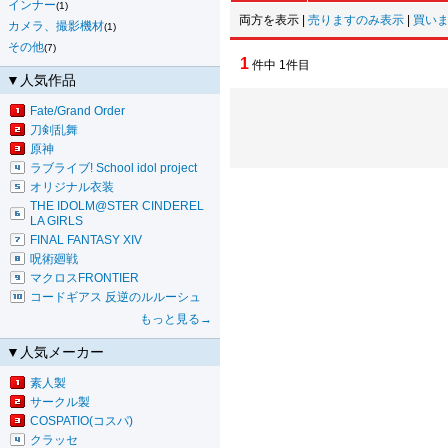
インナー
(1)
両方を表示 |
売りますのみ表示
|
買い
カメラ、撮影機材
(1)
その他
(7)
1
件中 1件目
▼人気作品
Fate/Grand Order
刀剣乱舞
原神
ラブライブ! School idol project
オリジナル衣装
THE IDOLM@STER CINDEREL
LA GIRLS
FINAL FANTASY XIV
呪術廻戦
マクロスFRONTIER
コードギアス 反逆のルルーシュ
もっと見る→
▼人気メーカー
素人製
サークル製
COSPATIO(コスパ)
クラッセ