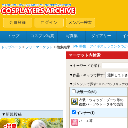
トップ
コスプレ写真
写真集
ダイアリー
イ
トップページ
>
フリーマーケット
> 検索結果
マーケット内検索
▼キーワードで探す:
▼作品・キャラで探す:
▼ジャンルで探す:
※アイコンクリックで
衣装一式(68)
衣装・ウィッグ・ブーツ等の
複数パーツをトータルで売買
インナー(1)
▼新規投稿
パニエ等