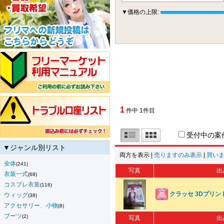
▼価格の上限:
1
件中 1件目
受付中の案
▼ジャンル別リスト
両方を表示 |
売りますのみ表示
|
買い
全体
(241)
写真
出
衣装一式
(68)
コスプレ衣装
(116)
クラッセ 3Dプリン
ウィッグ
(38)
アクセサリー、小物
(8)
ブーツ
(2)
写真
出