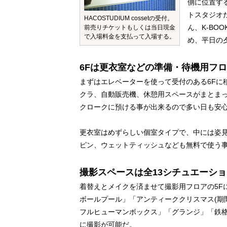
側に位置す
トスタジオ
HACOSTUDIUM cossetの受付。
ん、K-B
前売りチケットもしくは当日現金
で入場料金を支払って入場する。
め、平日の
6Fは更衣室などの準備・待機用フ
まずはエレベーターを使って受付のある6Fに
クラ、自動販売機、休憩用スペースがまとま
クロークに預ける事が出来るので多い日も安
更衣室はめずらしい個室タイプで、中には姿
ピン、ウェットティッシュなども無料で使う
撮影スペースは全13シチュエーショ
着替えとメイクを済ませて撮影用フロアの5F
ボールプール」「アンティーククリスマス(期
フルヒューマンボックス」「グランジ」「鉄格
に撮影が可能だ。