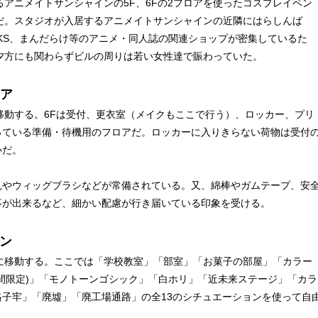
るアニメイトサンシャインの5F、6Fの2フロアを使ったコスプレイベン
だ。スタジオが入居するアニメイトサンシャインの近隣にはらしんば
OOKS、まんだらけ等のアニメ・同人誌の関連ショップが密集しているた
夕方にも関わらずビルの周りは若い女性達で賑わっていた。
ロア
移動する。6Fは受付、更衣室（メイクもここで行う）、ロッカー、プリ
っている準備・待機用のフロアだ。ロッカーに入りきらない荷物は受付
心だ。
見やウィッグブラシなどが常備されている。又、綿棒やガムテープ、安
事が出来るなど、細かい配慮が行き届いている印象を受ける。
ン
に移動する。ここでは「学校教室」「部室」「お菓子の部屋」「カラー
間限定)」「モノトーンゴシック」「白ホリ」「近未来ステージ」「カラ
子牢」「廃墟」「廃工場通路」の全13のシチュエーションを使って自