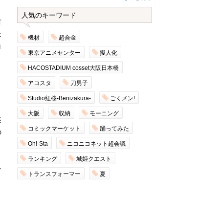
人気のキーワード
有
は
機材
超合金
ロ
東京アニメセンター
擬人化
HACOSTADIUM cosset大阪日本橋
リ
アコスタ
刀男子
Studio紅桜-Benizakura-
ごくメン!
大阪
収納
モーニング
装
コミックマーケット
踊ってみた
の
Oh!-Sta
ニコニコネット超会議
ランキング
城姫クエスト
シ
トランスフォーマー
夏