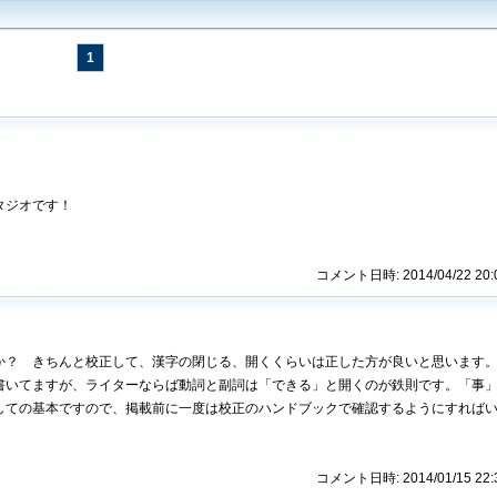
1
タジオです！
コメント日時: 2014/04/22 20:
か？ きちんと校正して、漢字の閉じる、開くくらいは正した方が良いと思います
書いてますが、ライターならば動詞と副詞は「できる」と開くのが鉄則です。「事
しての基本ですので、掲載前に一度は校正のハンドブックで確認するようにすれば
コメント日時: 2014/01/15 22: