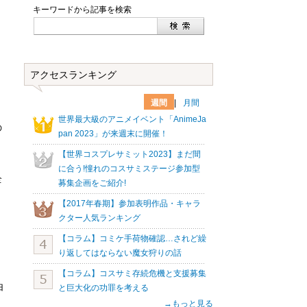
キーワードから記事を検索
アクセスランキング
週間
|
月間
世界最大級のアニメイベント「AnimeJa
の
pan 2023」が来週末に開催！
【世界コスプレサミット2023】まだ間
に合う!憧れのコスサミステージ参加型
全
募集企画をご紹介!
【2017年春期】参加表明作品・キャラ
クター人気ランキング
【コラム】コミケ手荷物確認…されど繰
り返してはならない魔女狩りの話
【コラム】コスサミ存続危機と支援募集
由
と巨大化の功罪を考える
→もっと見る