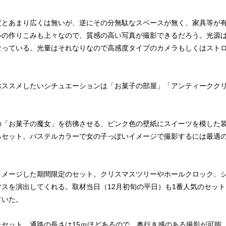
程度とあまり広くは無いが、逆にその分無駄なスペースが無く、家具等が
ルの作りこみも上々なので、質感の高い写真が撮影できるだろう。光源
なっている。光量はそれなりなので高感度タイプのカメラもしくはスト
おススメしたいシチュエーションは「お菓子の部屋」「アンティークク
の「お菓子の魔女」を彷彿させる、ピンク色の壁紙にスイーツを模した
るセット。パステルカラーで女の子っぽいイメージで撮影するには最適
イメージした期間限定のセット。クリスマスツリーやホールクロック、
スを演出してくれる。取材当日（12月初旬の平日）も1番人気のセット
ていた。
セット。通路の長さは15ｍほどあるので、奥行き感のある撮影が可能