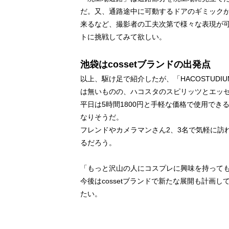
だ。又、通路途中に可動するドアのギミック
来るなど、撮影者の工夫次第で様々な表現が
トに挑戦してみて欲しい。
池袋はcossetブランドの出発点
以上、駆け足で紹介したが、「HACOSTUDIUM
は無いものの、ハコスタのスピリッツとエッ
平日は5時間1800円と手軽な価格で使用で
なりそうだ。
フレンドやカメラマンさん2、3名で気軽に訪
るだろう。
「もっと沢山の人にコスプレに興味を持ってもらい
今後はcossetブランドで新たな展開も計画し
たい。