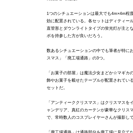
1つのシチュエーションは最大でも4m×4m
効に配置されている。各セットはディティー
直管形とダウンライトタイプの蛍光灯が主と
ボを持参した方が良いだろう。
数あるシチュエーションの中でも筆者が特に
スマス」「廃工場通路」の3つ。
「お菓子の部屋」は魔法少女まどか☆マギカ
飾やお菓子を載せたテーブルが配置されてい
セットだ。
「アンティーククリスマス」はクリスマスを
ャンデリア、真紅のカーテンが豪華なクリスマ
で、常時数人のコスプレイヤーさんが撮影し
「廃工場通路」は通路部分を廃工場に見立てた