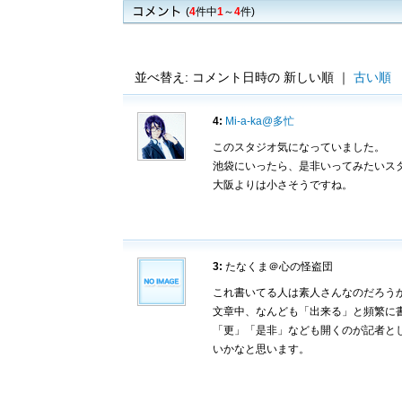
(
4
件中
1
～
4
件)
並べ替え: コメント日時の 新しい順 ｜
古い順
4:
Mi-a-ka@多忙
このスタジオ気になっていました。
池袋にいったら、是非いってみたいス
大阪よりは小さそうですね。
3:
たなくま＠心の怪盗団
これ書いてる人は素人さんなのだろう
文章中、なんども「出来る」と頻繁に
「更」「是非」なども開くのが記者と
いかなと思います。