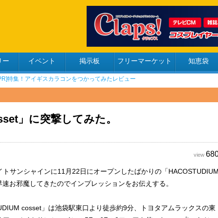
リー
イベント
掲示板
フリーマーケット
知恵袋
cosset」に突撃してみた。
68
view
トサンシャインに11月22日にオープンしたばかりの「HACOSTUDIU
」に早速お邪魔してきたのでインプレッションをお伝えする。
TUDIUM cosset」は池袋駅東口より徒歩約9分、トヨタアムラックスの東