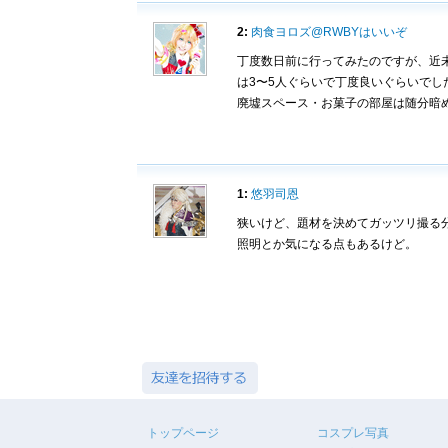
2:
肉食ヨロズ@RWBYはいいぞ
丁度数日前に行ってみたのですが、近
は3〜5人ぐらいで丁度良いぐらいでし
廃墟スペース・お菓子の部屋は随分暗
1:
悠羽司恩
狭いけど、題材を決めてガッツリ撮る
照明とか気になる点もあるけど。
トップページ
コスプレ写真