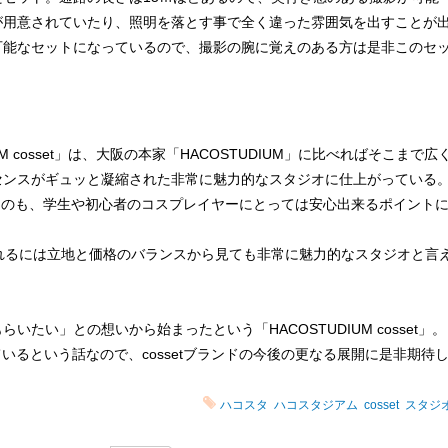
が用意されていたり、照明を落とす事で全く違った雰囲気を出すことが
可能なセットになっているので、撮影の腕に覚えのある方は是非このセ
 cosset」は、大阪の本家「HACOSTUDIUM」に比べればそこまで広
センスがギュッと凝縮された非常に魅力的なスタジオに仕上がっている
きるのも、学生や初心者のコスプレイヤーにとっては安心出来るポイント
れるには立地と価格のバランスから見ても非常に魅力的なスタジオと言
たい」との想いから始まったという「HACOSTUDIUM cosset」。
ているという話なので、cossetブランドの今後の更なる展開に是非期待
ハコスタ
ハコスタジアム
cosset
スタジ