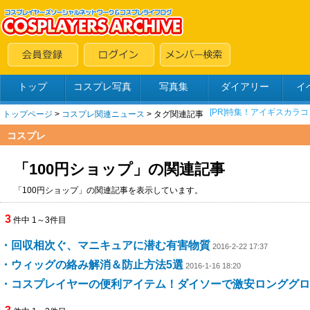
トップ
コスプレ写真
写真集
ダイアリー
イ
トップページ
>
コスプレ関連ニュース
> タグ関連記事
コスプレ
「100円ショップ」の関連記事
「100円ショップ」の関連記事を表示しています。
3
件中 1～3件目
・回収相次ぐ、マニキュアに潜む有害物質
2016-2-22 17:37
・ウィッグの絡み解消＆防止方法5選
2016-1-16 18:20
・コスプレイヤーの便利アイテム！ダイソーで激安ロンググロ