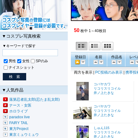
50
枚中 1～40枚目
▼コスプレ写真検索
▼キーワードで探す
登録日
名前
作品名
レベ
男性
女性
SPのみ
ナイスショット
両方を表示 |
PC投稿のみ表示
|
携帯投
コバヤカワ
リコリスリコイル
▼人気作品
井ノ上たきな
落第忍者乱太郎(忍たま乱太郎)
ナース・女医
コバヤカワ
リコリスリコイル
ホロライブ
井ノ上たきな
paradox live
FAIRY TAIL
しゅん115
東方Project
リコリスリコイル
東京ミュウミュウ
井ノ上たきな