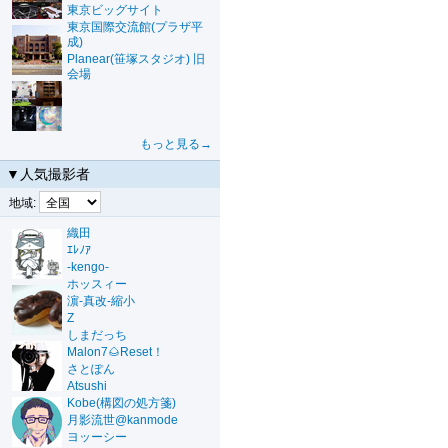
東京ビッグサイト
東京国際交流館(プラザ平
成)
Planear(笹塚スタジオ) 旧
会場
もっと見る→
▼人気撮影者
地域:
織田
ｴﾚﾉｱ
-kengo-
ホッスィー
濵-真改-縮小
Z
しまだっち
Malon7🌰Reset！
さとぽん
Atsushi
Kobe(構図の処方箋)
月影流世@kanmode
ヨッーシー