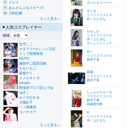
ドレス
さいたまスーパー
あんさんぶるスターズ!
すぐる
刀剣乱舞
リコリスリコイル
もっと見る→
井ノ上たきな
▼人気コスプレイヤー
かもしか
地域:
リコリスリコイル
井ノ上たきな
サンシャインシテ
忠犬ここ
カタマリ+オレンジ王妃
ゆぅ
トップ部隊隊長
リコリスリコイル
KEITO
錦木千束
織部＠ご隠居活動
ももいちご
藍羅
龍姫ナミ
リコリスリコイル
ミノルネトモ
錦木千束
bangin
艶兎@プロフ読んでね
しふぉんちゅーる
ゆきこ
リコリスリコイル
かぐやひかる
錦木千束
大槻紅子
長崎西洋館
一ノ崎勇馬
コバヤカワ
R
リコリスリコイル
井ノ上たきな
もっと見る→