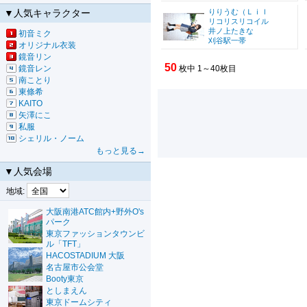
▼人気キャラクター
りりうむ（Ｌｉｌ
リコリスリコイル
井ノ上たきな
初音ミク
刈谷駅一帯
オリジナル衣装
鏡音リン
50
鏡音レン
枚中 1～40枚目
南ことり
東條希
KAITO
矢澤にこ
私服
シェリル・ノーム
もっと見る→
▼人気会場
地域:
大阪南港ATC館内+野外O's
パーク
東京ファッションタウンビ
ル「TFT」
HACOSTADIUM 大阪
名古屋市公会堂
Booty東京
としまえん
東京ドームシティ