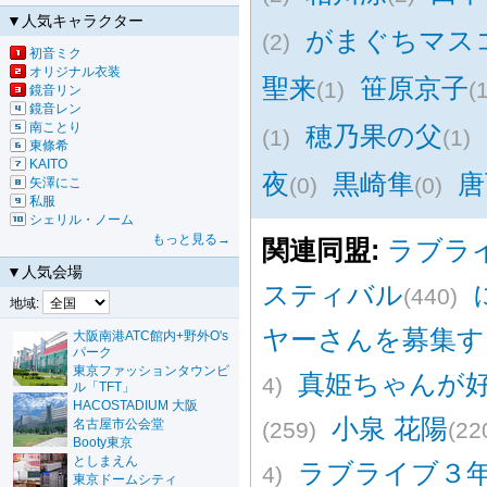
▼人気キャラクター
がまぐちマス
(2)
初音ミク
オリジナル衣装
聖来
笹原京子
(1)
(
鏡音リン
鏡音レン
南ことり
穂乃果の父
(1)
(1)
東條希
KAITO
夜
黒崎隼
唐
(0)
(0)
矢澤にこ
私服
シェリル・ノーム
もっと見る→
関連同盟:
ラブライ
▼人気会場
スティバル
(440)
地域:
ヤーさんを募集す
大阪南港ATC館内+野外O's
パーク
東京ファッションタウンビ
真姫ちゃんが
4)
ル「TFT」
HACOSTADIUM 大阪
小泉 花陽
名古屋市公会堂
(259)
(22
Booty東京
としまえん
ラブライブ３
4)
東京ドームシティ