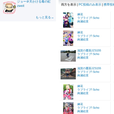
ジョー＠天かける毒の虹
両方を表示 |
PC投稿のみ表示
|
携帯投
zweit
練花
もっと見る→
ラブライブ! Scho
絢瀬絵里
練花
ラブライブ! Scho
絢瀬絵里
滋賀の覆面JZS155
ラブライブ! Scho
絢瀬絵里
滋賀の覆面JZS155
ラブライブ! Scho
絢瀬絵里
練花
ラブライブ! Scho
絢瀬絵里
練花
ラブライブ! Scho
絢瀬絵里