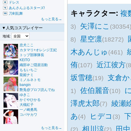
ドレス
あんさんぶるスターズ!
キャラクター:
複
刀剣乱舞
もっと見る→
矢澤にこ
3)
(30354
▼人気コスプレイヤー
地域:
星空凛
8)
(18272)
忠犬ここ
木あんじゅ
カタマリ+オレンジ王妃
(461)
トップ部隊隊長
KEITO
侑
近江彼方
(107)
(
織部＠ご隠居活動
ももいちご
龍姫ナミ
坂雪穂
支倉か
(19)
ミノルネトモ
bangin
佐伯麗音
1)
(10)
艶兎@プロフ読んでね
ゆきこ
かぐやひかる
澤虎太郎
綾瀬
(7)
大槻紅子
一ノ崎勇馬
あ
ヒデコ
コバヤカワ
(4)
(3)
相川涼
田中
もっと見る→
(2)
(2)