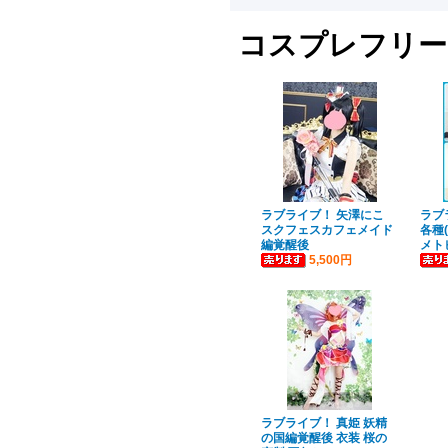
コスプレフリー
ラブライブ！ 矢澤にこ
ラブ
スクフェスカフェメイド
各種
編覚醒後
メト
5,500円
ラブライブ！ 真姫 妖精
の国編覚醒後 衣装 桜の