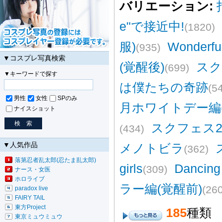
バリエーション:
e"で接近中!
(1820)
服)
Wonderfu
(935)
▼コスプレ写真検索
(覚醒後)
スク
(699)
▼キーワードで探す
は僕たちの奇跡
(5
男性
女性
SPのみ
月ホワイトデー編(
ナイスショット
スクフェス2
(434)
▼人気作品
メノトビラ
(362)
落第忍者乱太郎(忍たま乱太郎)
girls
Dancing 
(309)
ナース・女医
ホロライブ
ラー編(覚醒前)
(260
paradox live
FAIRY TAIL
東方Project
185
種類
東京ミュウミュウ