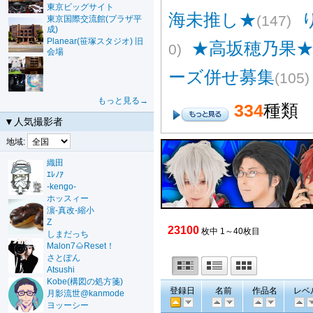
東京ビッグサイト
海未推し★
(147)
東京国際交流館(プラザ平
成)
Planear(笹塚スタジオ) 旧
★高坂穂乃果
0)
会場
ーズ併せ募集
(105)
もっと見る→
334
種類
▼人気撮影者
地域:
織田
ｴﾚﾉｱ
-kengo-
ホッスィー
濵-真改-縮小
Z
23100
枚中 1～40枚目
しまだっち
Malon7🌰Reset！
さとぽん
Atsushi
Kobe(構図の処方箋)
登録日
名前
作品名
レベ
月影流世@kanmode
ヨッーシー