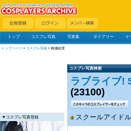
トップ
コスプレ写真
写真集
ダイアリー
イ
トップページ
>
コスプレ写真
>
絢瀬絵里
コスプレ写真検索
ラブライブ! Scho
(23100)
スクールアイドル
▼コスプレ写真登録