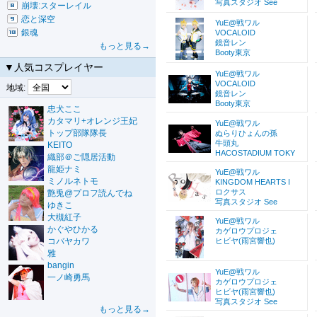
写真スタジオ See
崩壊:スターレイル
恋と深空
YuE@戦ワル
銀魂
VOCALOID
鏡音レン
もっと見る→
Booty東京
▼人気コスプレイヤー
YuE@戦ワル
VOCALOID
地域:
鏡音レン
Booty東京
忠犬ここ
カタマリ+オレンジ王妃
YuE@戦ワル
トップ部隊隊長
ぬらりひょんの孫
牛頭丸
KEITO
HACOSTADIUM TOKY
織部＠ご隠居活動
龍姫ナミ
YuE@戦ワル
ミノルネトモ
KINGDOM HEARTS I
ロクサス
艶兎@プロフ読んでね
写真スタジオ See
ゆきこ
大槻紅子
YuE@戦ワル
かぐやひかる
カゲロウプロジェ
コバヤカワ
ヒビヤ(雨宮響也)
雅
bangin
YuE@戦ワル
一ノ崎勇馬
カゲロウプロジェ
ヒビヤ(雨宮響也)
写真スタジオ See
もっと見る→