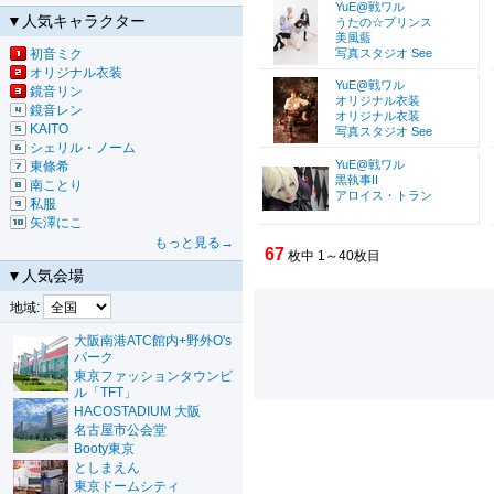
YuE@戦ワル
▼人気キャラクター
うたの☆プリンス
美風藍
初音ミク
写真スタジオ See
オリジナル衣装
YuE@戦ワル
鏡音リン
オリジナル衣装
鏡音レン
オリジナル衣装
KAITO
写真スタジオ See
シェリル・ノーム
YuE@戦ワル
東條希
黒執事II
南ことり
アロイス・トラン
私服
矢澤にこ
もっと見る→
67
枚中 1～40枚目
▼人気会場
地域:
大阪南港ATC館内+野外O's
パーク
東京ファッションタウンビ
ル「TFT」
HACOSTADIUM 大阪
名古屋市公会堂
Booty東京
としまえん
東京ドームシティ