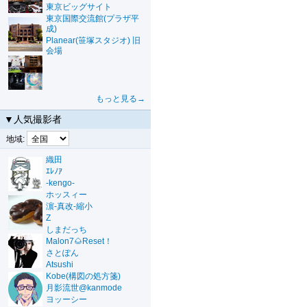
東京ビッグサイト
東京国際交流館(プラザ平
成)
Planear(笹塚スタジオ) 旧
会場
もっと見る→
▼人気撮影者
地域:
織田
ｴﾚﾉｱ
-kengo-
ホッスィー
濵-真改-縮小
Z
しまだっち
Malon7🌰Reset！
さとぽん
Atsushi
Kobe(構図の処方箋)
月影流世@kanmode
ヨッーシー