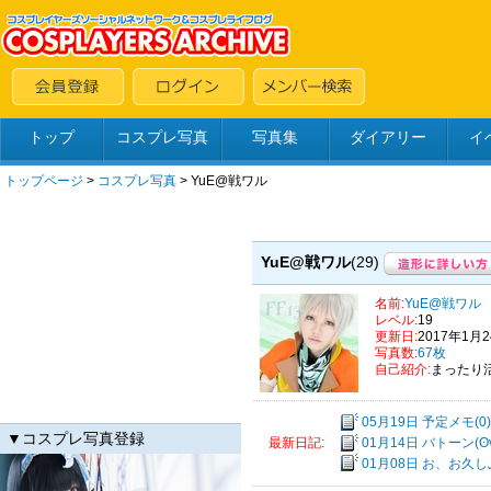
トップ
コスプレ写真
写真集
ダイアリー
イ
トップページ
>
コスプレ写真
>
YuE@戦ワル
YuE@戦ワル
(29)
名前:
YuE@戦ワル
レベル:
19
更新日:
2017年1月
写真数:
67枚
自己紹介:
まったり
05月19日 予定メモ(0)
▼コスプレ写真登録
01月14日 バトーン(ʘv
最新日記:
01月08日 お、お久しぶ