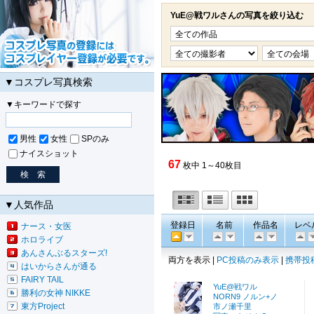
YuE@戦ワルさんの写真を絞り込む
▼コスプレ写真検索
▼キーワードで探す
男性
女性
SPのみ
ナイスショット
67
枚中 1～40枚目
▼人気作品
登録日
名前
作品名
レベ
ナース・女医
ホロライブ
あんさんぶるスターズ!
両方を表示 |
PC投稿のみ表示
|
携帯投
はいからさんが通る
FAIRY TAIL
YuE@戦ワル
勝利の女神 NIKKE
NORN9 ノルン+ノ
東方Project
市ノ瀬千里