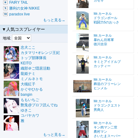
カセキ
FAIRY TAIL
勝利の女神 NIKKE
Mr.カーネル
paradox live
ドラゴンボール
もっと見る→
戦闘力5のおっさ
▼人気コスプレイヤー
Mr.カーネル
地域:
暴れん坊将軍
徳川吉宗
忠犬ここ
カタマリ+オレンジ王妃
Mr.カーネル
トップ部隊隊長
キミとアイドルプ
KEITO
カッティー
織部＠ご隠居活動
龍姫ナミ
ミノルネトモ
Mr.カーネル
大槻紅子
葬送のフリーレン
ヒンメル
かぐやひかる
bangin
ももいちご
Mr.カーネル
艶兎@プロフ読んでね
ドラゴンクエスト
男商人
ゆきこ
コバヤカワ
雅
Mr.カーネル
キン肉マン二世
農村マン
もっと見る→
さいたまスーパー