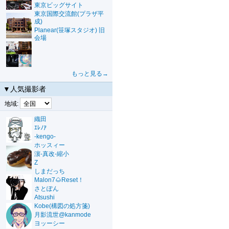
東京ビッグサイト
東京国際交流館(プラザ平
成)
Planear(笹塚スタジオ) 旧
会場
もっと見る→
▼人気撮影者
地域:
織田
ｴﾚﾉｱ
-kengo-
ホッスィー
濵-真改-縮小
Z
しまだっち
Malon7🌰Reset！
さとぽん
Atsushi
Kobe(構図の処方箋)
月影流世@kanmode
ヨッーシー