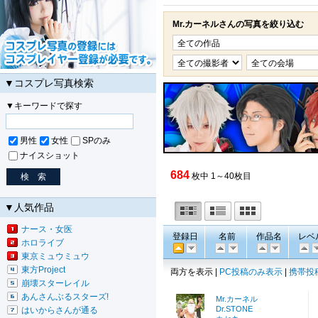
Mr.カーネルさんの写真を絞り込む
▼コスプレ写真検索
▼キーワードで探す
男性
女性
SPのみ
ナイスショット
684
枚中 1～40枚目
▼人気作品
ナース・女医
登録日
名前
作品名
レベ
ホロライブ
東京ミュウミュウ
東方Project
両方を表示 |
PC投稿のみ表示
|
携帯投
崩壊スターレイル
あんさんぶるスターズ!
Mr.カーネル
Dr.STONE
はいからさんが通る