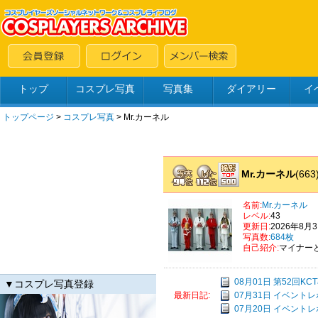
トップ
コスプレ写真
写真集
ダイアリー
イ
トップページ
>
コスプレ写真
>
Mr.カーネル
Mr.カーネル
(663
名前:
Mr.カーネル
レベル:
43
更新日:
2026年8月
写真数:
684枚
自己紹介:
マイナー
08月01日 第52回KC
▼コスプレ写真登録
07月31日 イベントレポ
最新日記:
07月20日 イベントレポ