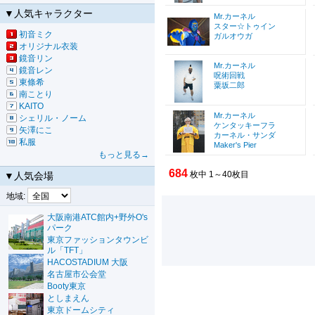
▼人気キャラクター
Mr.カーネル
スター☆トゥイン
初音ミク
ガルオウガ
オリジナル衣装
鏡音リン
Mr.カーネル
鏡音レン
呪術回戦
東條希
粟坂二郎
南ことり
KAITO
Mr.カーネル
シェリル・ノーム
ケンタッキーフラ
矢澤にこ
カーネル・サンダ
私服
Maker's Pier
もっと見る→
684
枚中 1～40枚目
▼人気会場
地域:
大阪南港ATC館内+野外O's
パーク
東京ファッションタウンビ
ル「TFT」
HACOSTADIUM 大阪
名古屋市公会堂
Booty東京
としまえん
東京ドームシティ