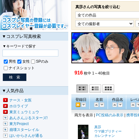
真莎さんの写真を絞り込む
▼コスプレ写真検索
▼キーワードで探す
男性
女性
SPのみ
ナイスショット
916
枚中 1～40枚目
▼人気作品
登録日
名前
作品名
レベ
ナース・女医
ホロライブ
東京ミュウミュウ
両方を表示 |
PC投稿のみ表示
|
携帯投
あんさんぶるスターズ!
東方Project
真莎
崩壊スターレイル
ウマ娘プリティー
はいからさんが通る
カレンチャン