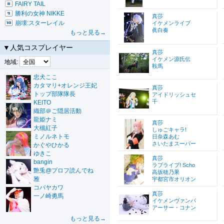
FAIRY TAIL
勝利の女神 NIKKE
真莎
崩壊:スターレイル
イケメンライブ
眞白奏
もっと見る→
▼人気コスプレイヤー
真莎
イケメン源氏伝
地域:
鞍馬
忠犬ここ
カタマリ+オレンジ王妃
真莎
トップ部隊隊長
アイドリッシュセ
千
KEITO
織部＠ご隠居活動
龍姫ナミ
真莎
大槻紅子
しゅごキャラ!
ミノルネトモ
日奈森あむ
さいたまスーパー
かぐやひかる
ゆきこ
真莎
bangin
ラブライブ! Scho
艶兎@プロフ読んでね
高坂穂乃果
雅
宇都宮市オリオン
コバヤカワ
真莎
一ノ崎勇馬
イケメンヴァンパ
アーサー・コナン
もっと見る→