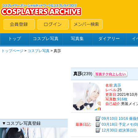
トップ
コスプレ写真
写真集
ダイアリー
イ
トップページ
>
コスプレ写真
>
真莎
真莎
(239)
名前:
真莎
レベル:
25
更新日:
2021年10
写真数:
916枚
自己紹介:
男装メイ
09月10日 10/16 薔
▼コスプレ写真登録
03月18日 予定メモ(0)
最新日記:
12月30日 総決算(10)