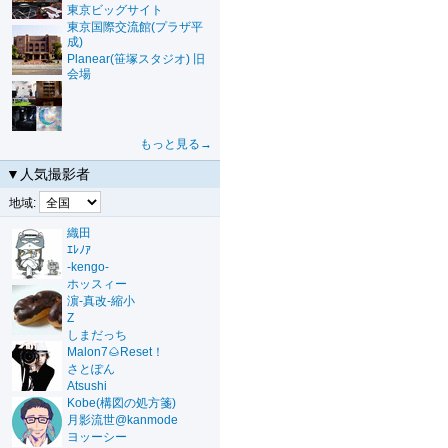
東京ビッグサイト
東京国際交流館(プラザ平
成)
Planear(笹塚スタジオ) 旧
会場
もっと見る→
▼人気撮影者
地域:
織田
ｴﾚﾉｱ
-kengo-
ホッスィー
濵-真改-縮小
Z
しまだっち
Malon7🌰Reset！
さとぽん
Atsushi
Kobe(構図の処方箋)
月影流世@kanmode
ヨッーシー