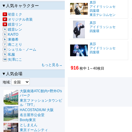
真莎
▼人気キャラクター
アイドリッシュセ
四葉環
初音ミク
東京テレコムセン
オリジナル衣装
真莎
鏡音リン
アイドリッシュセ
鏡音レン
四葉環
KAITO
東條希
真莎
南ことり
アイドリッシュセ
シェリル・ノーム
四葉環
私服
矢澤にこ
もっと見る→
916
枚中 1～40枚目
▼人気会場
地域:
大阪南港ATC館内+野外O's
パーク
東京ファッションタウンビ
ル「TFT」
HACOSTADIUM 大阪
名古屋市公会堂
Booty東京
としまえん
東京ドームシティ