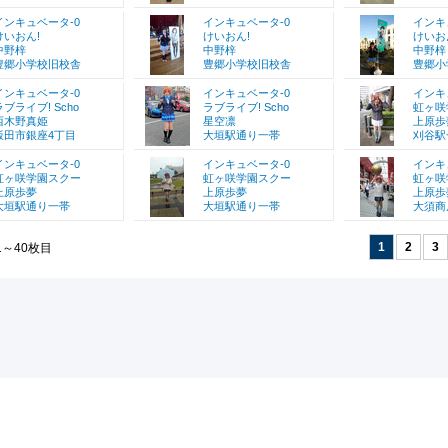
インキュベータ-0
インキュベータ-0
インキ
けいおん!
けいおん!
けいお
中野梓
中野梓
中野梓
豊郷小学校旧校舎
豊郷小学校旧校舎
豊郷小
インキュベータ-0
インキュベータ-0
インキ
ラブライブ! Scho
ラブライブ! Scho
虹ヶ咲
西木野真姫
星空凛
上原歩
飯田市銀座4丁目
大垣駅通り一帯
刈谷駅
インキュベータ-0
インキュベータ-0
インキ
虹ヶ咲学園スクー
虹ヶ咲学園スクー
虹ヶ咲
上原歩夢
上原歩夢
上原歩
大垣駅通り一帯
大垣駅通り一帯
大須商
1
2
3
1～40枚目