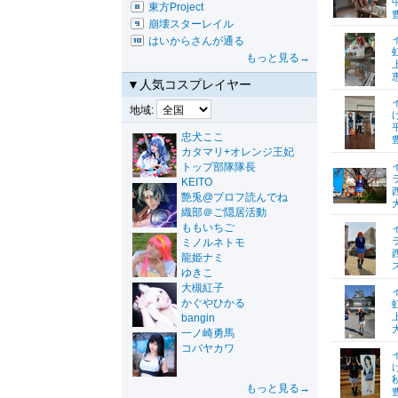
東方Project
崩壊スターレイル
はいからさんが通る
もっと見る→
▼人気コスプレイヤー
地域:
忠犬ここ
カタマリ+オレンジ王妃
トップ部隊隊長
KEITO
艶兎@プロフ読んでね
織部＠ご隠居活動
ももいちご
ミノルネトモ
龍姫ナミ
ゆきこ
大槻紅子
かぐやひかる
bangin
一ノ崎勇馬
コバヤカワ
もっと見る→