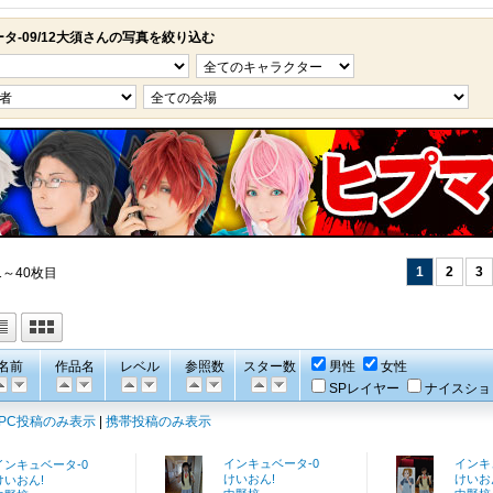
タ-09/12大須さんの写真を絞り込む
1
2
3
1～40枚目
名前
作品名
レベル
参照数
スター数
男性
女性
SPレイヤー
ナイスショ
PC投稿のみ表示
|
携帯投稿のみ表示
インキュベータ-0
インキ
インキュベータ-0
けいおん!
けいお
けいおん!