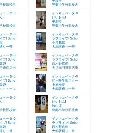
中野梓
学校旧校舎
豊郷小学校旧校舎
ュベータ-0
インキュベータ-0
ん!
けいおん!
平沢唯
学校旧校舎
豊郷小学校旧校舎
ュベータ-0
インキュベータ-0
ブ! Scho
ラブライブ! Scho
陽
小泉花陽
通り一帯
大垣駅通り一帯
ュベータ-0
インキュベータ-0
ブ! Scho
ラブライブ! Scho
真姫
西木野真姫
門通商店街
大須赤門通商店街
ュベータ-0
インキュベータ-0
ブ! Scho
虹ヶ咲学園スクー
真姫
上原歩夢
ンミュージ
大垣駅通り一帯
ュベータ-0
インキュベータ-0
ん!
けいおん!
秋山澪
学校旧校舎
豊郷小学校旧校舎
ュベータ-0
インキュベータ-0
ブ! Scho
ラブライブ! Scho
真姫
西木野真姫
通り一帯
大垣駅通り一帯