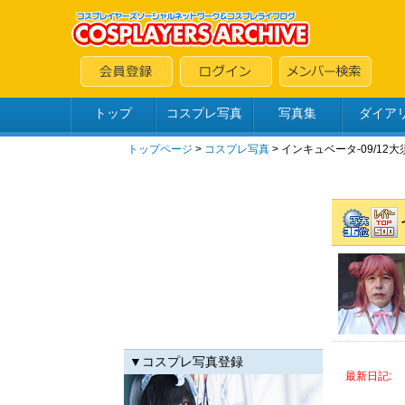
トップ
コスプレ写真
写真集
ダイア
トップページ
>
コスプレ写真
>
インキュベータ-09/12大
▼コスプレ写真登録
最新日記: