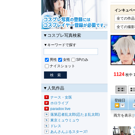
インキュベー
▼コスプレ写真検索
▼キーワードで探す
男性
女性
SPのみ
ナイスショット
1124
枚中 
▼人気作品
ナース・女医
登録日
ホロライブ
paradox live
落第忍者乱太郎(忍たま乱太郎)
両方を表示 |
東京ミュウミュウ
ドレス
あんさんぶるスターズ!