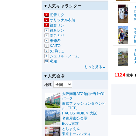
▼人気キャラクター
初音ミク
オリジナル衣装
鏡音リン
鏡音レン
南ことり
東條希
KAITO
矢澤にこ
シェリル・ノーム
私服
もっと見る→
1124
枚中 
▼人気会場
地域:
大阪南港ATC館内+野外O's
パーク
東京ファッションタウンビ
ル「TFT」
HACOSTADIUM 大阪
名古屋市公会堂
Booty東京
としまえん
東京ドームシティ