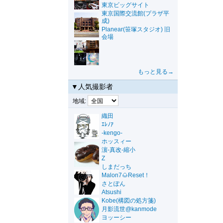
東京ビッグサイト
東京国際交流館(プラザ平
成)
Planear(笹塚スタジオ) 旧
会場
もっと見る→
▼人気撮影者
地域:
織田
ｴﾚﾉｱ
-kengo-
ホッスィー
濵-真改-縮小
Z
しまだっち
Malon7🌰Reset！
さとぽん
Atsushi
Kobe(構図の処方箋)
月影流世@kanmode
ヨッーシー