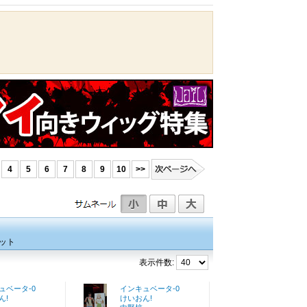
4
5
6
7
8
9
10
>>
ット
表示件数:
ュベータ-0
インキュベータ-0
ん!
けいおん!