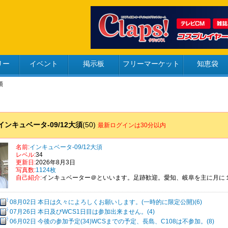
リー
イベント
掲示板
フリーマーケット
知恵袋
須
インキュベータ-09/12大須
(50)
最新ログインは30分以内
名前:
インキュベータ-09/12大須
レベル:
34
更新日:
2026年8月3日
写真数:
1124枚
自己紹介:
インキュベーター＠といいます。足跡歓迎。愛知、岐阜を主に月に
08月02日 本日は久々によろしくお願いします。(一時的に限定公開)(6)
07月26日 本日及びWCS1日目は参加出来ません。(4)
06月02日 今後の参加予定(34)WCSまでの予定、長島、C108は不参加。(8)