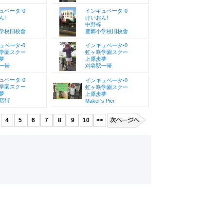
ュベータ-0
インキュベータ-0
ん!
けいおん!
中野梓
学校旧校舎
豊郷小学校旧校舎
ュベータ-0
インキュベータ-0
学園スクー
虹ヶ咲学園スクー
夢
上原歩夢
一帯
刈谷駅一帯
ュベータ-0
インキュベータ-0
学園スクー
虹ヶ咲学園スクー
夢
上原歩夢
店街
Maker's Pier
4
5
6
7
8
9
10
>>