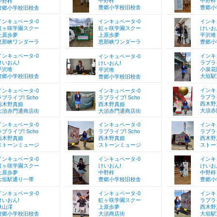
中野梓
中野梓
中野梓
豊郷小学校旧校舎
豊郷小
豊郷小学校旧校舎
インキュベータ-0
インキュベータ-0
インキ
虹ヶ咲学園スクー
虹ヶ咲学園スクー
けいお
上原歩夢
上原歩夢
平沢唯
恵那峡ワンダーラ
恵那峡ワンダーラ
豊郷小
インキュベータ-0
インキ
インキュベータ-0
けいおん!
ラブライ
けいおん!
平沢唯
小泉花
平沢唯
豊郷小学校旧校舎
大垣駅
豊郷小学校旧校舎
インキ
インキュベータ-0
インキュベータ-0
ラブライ
ラブライブ! Scho
ラブライブ! Scho
西木野
西木野真姫
西木野真姫
大須赤
大須赤門通商店街
大須赤門通商店街
インキュベータ-0
インキュベータ-0
インキ
ラブライブ! Scho
ラブライブ! Scho
ラブライ
西木野真姫
西木野真姫
西木野
ストーンミュージ
ストーンミュージ
ストー
インキュベータ-0
インキュベータ-0
インキ
虹ヶ咲学園スクー
けいおん!
けいお
上原歩夢
中野梓
中野梓
大垣駅通り一帯
豊郷小学校旧校舎
豊郷小
インキュベータ-0
インキュベータ-0
インキ
けいおん!
虹ヶ咲学園スクー
ラブライ
秋山澪
上原歩夢
西木野
豊郷小学校旧校舎
大須商店街
大垣駅