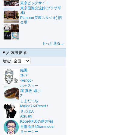
東京ビッグサイト
東京国際交流館(プラザ平
成)
Planear(笹塚スタジオ) 旧
会場
もっと見る→
▼人気撮影者
地域:
織田
ｴﾚﾉｱ
-kengo-
ホッスィー
濵-真改-縮小
Z
しまだっち
Malon7🌰Reset！
さとぽん
Atsushi
Kobe(構図の処方箋)
月影流世@kanmode
ヨッーシー