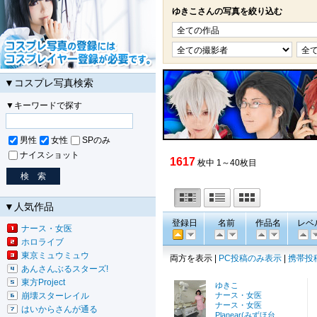
ゆきこさんの写真を絞り込む
▼コスプレ写真検索
▼キーワードで探す
男性
女性
SPのみ
ナイスショット
1617
枚中 1～40枚目
▼人気作品
登録日
名前
作品名
レベ
ナース・女医
ホロライブ
東京ミュウミュウ
両方を表示 |
PC投稿のみ表示
|
携帯投
あんさんぶるスターズ!
東方Project
ゆきこ
崩壊スターレイル
ナース・女医
ナース・女医
はいからさんが通る
Planear(みずほ台