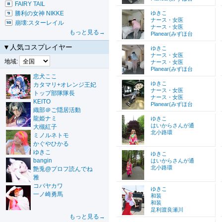
FAIRY TAIL
勝利の女神 NIKKE
ゆきこ
ナース・女医
崩壊:スターレイル
ナース・女医
もっと見る→
Planear(みずほ台
▼人気コスプレイヤー
ゆきこ
ナース・女医
地域:
ナース・女医
Planear(みずほ台
忠犬ここ
ゆきこ
カタマリ+オレンジ王妃
ナース・女医
トップ部隊隊長
ナース・女医
KEITO
Planear(みずほ台
織部＠ご隠居活動
龍姫ナミ
ゆきこ
はいからさんが通
大槻紅子
北小路環
ミノルネトモ
かぐやひかる
ゆきこ
ゆきこ
bangin
はいからさんが通
北小路環
艶兎@プロフ読んでね
雅
コバヤカワ
ゆきこ
一ノ崎勇馬
和装
和装
足利渡良瀬川
もっと見る→