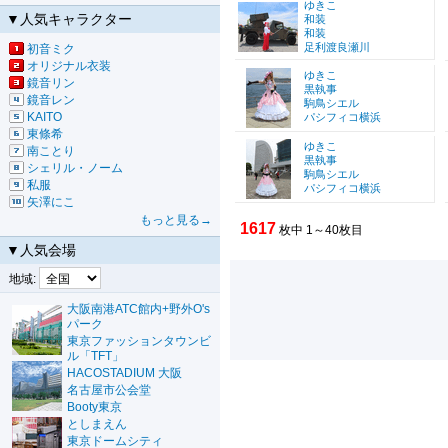
ゆきこ
▼人気キャラクター
和装
和装
足利渡良瀬川
初音ミク
オリジナル衣装
ゆきこ
鏡音リン
黒執事
鏡音レン
駒鳥シエル
KAITO
パシフィコ横浜
東條希
ゆきこ
南ことり
黒執事
シェリル・ノーム
駒鳥シエル
私服
パシフィコ横浜
矢澤にこ
もっと見る→
1617
枚中 1～40枚目
▼人気会場
地域:
大阪南港ATC館内+野外O's
パーク
東京ファッションタウンビ
ル「TFT」
HACOSTADIUM 大阪
名古屋市公会堂
Booty東京
としまえん
東京ドームシティ