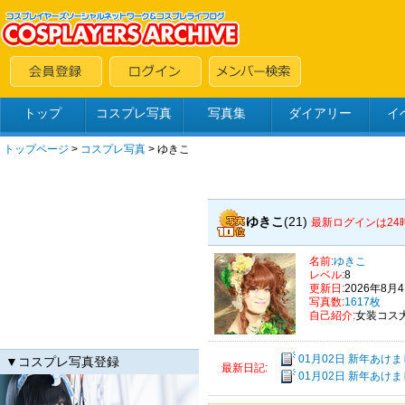
トップ
コスプレ写真
写真集
ダイアリー
イ
トップページ
>
コスプレ写真
>
ゆきこ
ゆきこ
(21)
最新ログインは24
名前:
ゆきこ
レベル:
8
更新日:
2026年8月
写真数:
1617枚
自己紹介:
女装コス
01月02日 新年あけ
▼コスプレ写真登録
最新日記:
01月02日 新年あけ