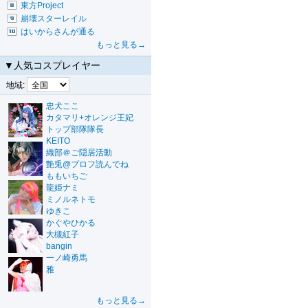
東方Project
崩壊スターレイル
はいからさんが通る
もっと見る→
▼人気コスプレイヤー
地域:
忠犬ここ
カタマリ+オレンジ王妃
トップ部隊隊長
KEITO
織部＠ご隠居活動
艶兎@プロフ読んでね
ももいちご
龍姫ナミ
ミノルネトモ
ゆきこ
かぐやひかる
大槻紅子
bangin
一ノ崎勇馬
雅
もっと見る→