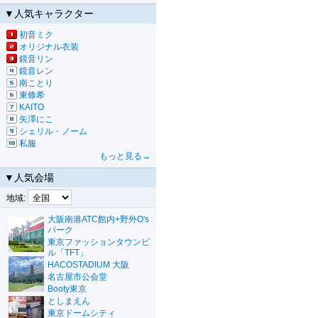
▼人気キャラクター
初音ミク
オリジナル衣装
鏡音リン
鏡音レン
南ことり
東條希
KAITO
矢澤にこ
シェリル・ノーム
私服
もっと見る→
▼人気会場
地域:
大阪南港ATC館内+野外O's
パーク
東京ファッションタウンビ
ル「TFT」
HACOSTADIUM 大阪
名古屋市公会堂
Booty東京
としまえん
東京ドームシティ