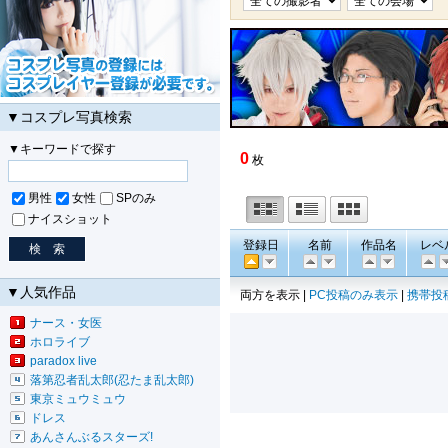
▼コスプレ写真検索
▼キーワードで探す
0
枚
男性
女性
SPのみ
ナイスショット
登録日
名前
作品名
レベ
▼人気作品
両方を表示 |
PC投稿のみ表示
|
携帯投
ナース・女医
ホロライブ
paradox live
落第忍者乱太郎(忍たま乱太郎)
東京ミュウミュウ
ドレス
あんさんぶるスターズ!