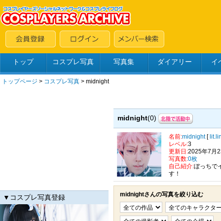
トップ
コスプレ写真
写真集
ダイアリー
イ
トップページ
>
コスプレ写真
>
midnight
midnight
(0)
名前:
midnight
[
lit.l
レベル:
3
更新日:
2025年7月
写真数:
0枚
自己紹介:
ぼっちで
す！
midnightさんの写真を絞り込む
▼コスプレ写真登録