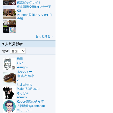
東京ビッグサイト
東京国際交流館(プラザ平
成)
Planear(笹塚スタジオ) 旧
会場
もっと見る→
▼人気撮影者
地域:
織田
ｴﾚﾉｱ
-kengo-
ホッスィー
濵-真改-縮小
Z
しまだっち
Malon7🌰Reset！
さとぽん
Atsushi
Kobe(構図の処方箋)
月影流世@kanmode
ヨッーシー