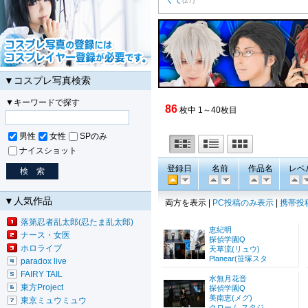
くて
(27)
▼コスプレ写真検索
▼キーワードで探す
86
枚中 1～40枚目
男性
女性
SPのみ
ナイスショット
登録日
名前
作品名
レベ
▼人気作品
両方を表示 |
PC投稿のみ表示
|
携帯投
落第忍者乱太郎(忍たま乱太郎)
恵紀明
ナース・女医
探偵学園Q
ホロライブ
天草流(リュウ)
Planear(笹塚スタ
paradox live
FAIRY TAIL
水無月花音
東方Project
探偵学園Q
美南恵(メグ)
東京ミュウミュウ
クローム スタジ