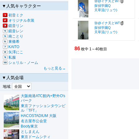
弥@イナ天とWT
▼人気キャラクター
探偵学園Q
天草流(リュウ)
初音ミク
オリジナル衣装
弥@イナ天とWT
鏡音リン
探偵学園Q
鏡音レン
天草流(リュウ)
南ことり
東條希
KAITO
86
枚中 1～40枚目
矢澤にこ
私服
シェリル・ノーム
もっと見る→
▼人気会場
地域:
大阪南港ATC館内+野外O's
パーク
東京ファッションタウンビ
ル「TFT」
HACOSTADIUM 大阪
名古屋市公会堂
Booty東京
としまえん
東京ドームシティ