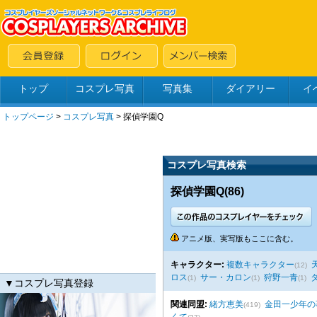
トップ
コスプレ写真
写真集
ダイアリー
イ
トップページ
>
コスプレ写真
>
探偵学園Q
コスプレ写真検索
探偵学園Q(86)
アニメ版、実写版もここに含む。
キャラクター:
複数キャラクター
(12)
ロス
サー・カロン
狩野一青
(1)
(1)
(1)
▼コスプレ写真登録
関連同盟:
緒方恵美
金田一少年の
(419)