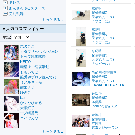
ドレス
あんさんぶるスターズ!
恵紀明
探偵学園Q
刀剣乱舞
天草流(リュウ)
もっと見る→
「つどーむ」
▼人気コスプレイヤー
恵紀明
探偵学園Q
地域:
天草流(リュウ)
「つどーむ」
忠犬ここ
恵紀明
カタマリ+オレンジ王妃
探偵学園Q
トップ部隊隊長
天草流(リュウ)
KEITO
「つどーむ」
織部＠ご隠居活動
ももいちご
Miri@明智健悟マ
探偵学園Q
艶兎@プロフ読んでね
天草流(リュウ)
ミノルネトモ
KAWAGUCHI ART FA
龍姫ナミ
ゆきこ
遊玖斗
bangin
探偵学園Q
本郷巽
かぐやひかる
Planear(笹塚スタ
大槻紅子
一ノ崎勇馬
遊玖斗
コバヤカワ
探偵学園Q
本郷巽
東京レジャーラン
もっと見る→