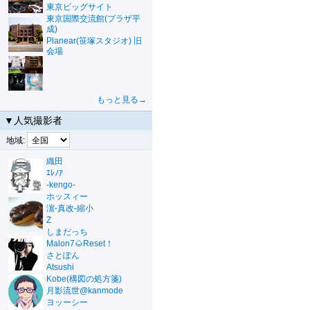
東京ビッグサイト
東京国際交流館(プラザ平
成)
Planear(笹塚スタジオ) 旧
会場
もっと見る→
▼人気撮影者
地域:
織田
ｴﾚﾉｱ
-kengo-
ホッスィー
濵-真改-縮小
Z
しまだっち
Malon7🌰Reset！
さとぽん
Atsushi
Kobe(構図の処方箋)
月影流世@kanmode
ヨッーシー