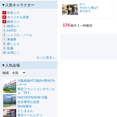
みつ
▼人気キャラクター
今日から俺は!!
早川京子
初音ミク
オリジナル衣装
鏡音リン
174
枚中 1～40枚目
鏡音レン
KAITO
シェリル・ノーム
東條希
南ことり
私服
矢澤にこ
もっと見る→
▼人気会場
地域:
大阪南港ATC館内+野外O's
パーク
東京ファッションタウンビ
ル「TFT」
HACOSTADIUM 大阪
名古屋市公会堂
Booty東京
としまえん
東京ドームシティ