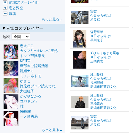
崩壊:スターレイル
恋と深空
実弥
銀魂
今日から俺は!!
もっと見る→
相良猛
▼人気コスプレイヤー
森野苺華
今日から俺は!!
地域:
早川京子
忠犬ここ
カタマリ+オレンジ王妃
℃ぴんく@まも尾@
トップ部隊隊長
今日から俺は!!
KEITO
三橋貴志
織部＠ご隠居活動
龍姫ナミ
瀬田杉雄
ミノルネトモ
今日から俺は!!
ゆきこ
片桐智司
艶兎@プロフ読んでね
新潟市民芸術文化
大槻紅子
瀬田杉雄
かぐやひかる
今日から俺は!!
コバヤカワ
三橋貴志
雅
新潟市民芸術文化
bangin
一ノ崎勇馬
実弥
今日から俺は!!
相良猛
もっと見る→