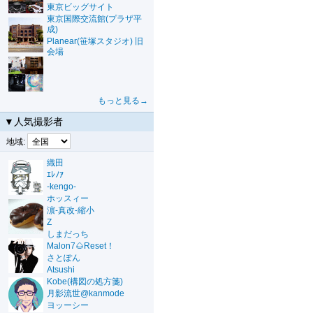
東京ビッグサイト
東京国際交流館(プラザ平
成)
Planear(笹塚スタジオ) 旧
会場
もっと見る→
▼人気撮影者
地域:
織田
ｴﾚﾉｱ
-kengo-
ホッスィー
濵-真改-縮小
Z
しまだっち
Malon7🌰Reset！
さとぽん
Atsushi
Kobe(構図の処方箋)
月影流世@kanmode
ヨッーシー