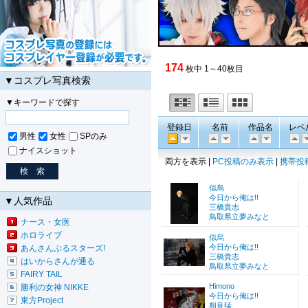
174
枚中 1～40枚目
▼コスプレ写真検索
▼キーワードで探す
登録日
名前
作品名
レベ
男性
女性
SPのみ
ナイスショット
両方を表示 |
PC投稿のみ表示
|
携帯投
似烏
今日から俺は!!
▼人気作品
三橋貴志
鳥取県立夢みなと
ナース・女医
ホロライブ
似烏
今日から俺は!!
あんさんぶるスターズ!
三橋貴志
はいからさんが通る
鳥取県立夢みなと
FAIRY TAIL
Himono
勝利の女神 NIKKE
今日から俺は!!
東方Project
相良猛