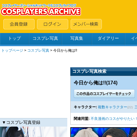
トップ
コスプレ写真
写真集
ダイアリー
イ
トップページ
>
コスプレ写真
>
今日から俺は!!
コスプレ写真検索
今日から俺は!!(174)
キャラクター:
複数キャラクター
(22)
関連同盟:
不良漫画のコスがやりたい
▼コスプレ写真登録