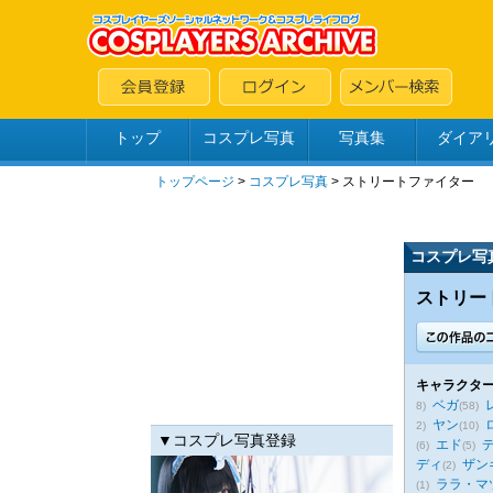
トップ
コスプレ写真
写真集
ダイア
トップページ
>
コスプレ写真
>
ストリートファイター
コスプレ写
ストリート
キャラクター
ベガ
8)
(58)
ヤン
2)
(10)
▼コスプレ写真登録
エド
(6)
(5)
ディ
ザン
(2)
ララ・マ
(1)