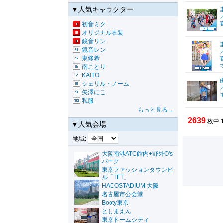
▼人気キャラクター
初音ミク
オリジナル衣装
鏡音リン
鏡音レン
東條希
南ことり
KAITO
シェリル・ノーム
矢澤にこ
私服
もっと見る→
2639
枚中 
▼人気会場
地域:
大阪南港ATC館内+野外O's
パーク
東京ファッションタウンビ
ル「TFT」
HACOSTADIUM 大阪
名古屋市公会堂
Booty東京
としまえん
東京ドームシティ