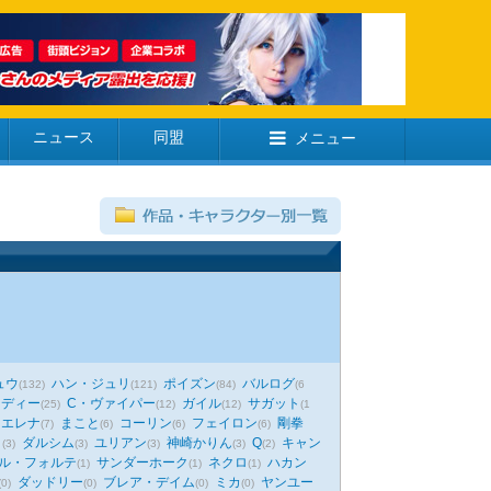
ニュース
同盟
メニュー
ュウ
ハン・ジュリ
ポイズン
バルログ
(132)
(121)
(84)
(6
ーディー
C・ヴァイパー
ガイル
サガット
(25)
(12)
(12)
(1
エレナ
まこと
コーリン
フェイロン
剛拳
(7)
(6)
(6)
(6)
リ
ダルシム
ユリアン
神崎かりん
Q
キャン
(3)
(3)
(3)
(3)
(2)
ル・フォルテ
サンダーホーク
ネクロ
ハカン
(1)
(1)
(1)
ダッドリー
ブレア・デイム
ミカ
ヤンユー
(0)
(0)
(0)
(0)