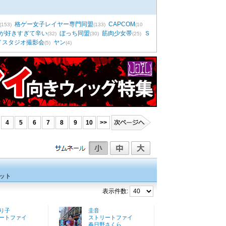
格ゲー女子レイヤー専門同盟
CAPCOM
(153)
(133)
(10
が好きすぎて辛い
ぼっち同盟
筋肉少女帯
Ｓ
(32)
(30)
(25)
イスタジオ撮影会
ヤン
(5)
(4)
4
5
6
7
8
9
10
>>
ット
表示件数:
り子
圭音
ートファイ
ストリートファイ
春日野さくら