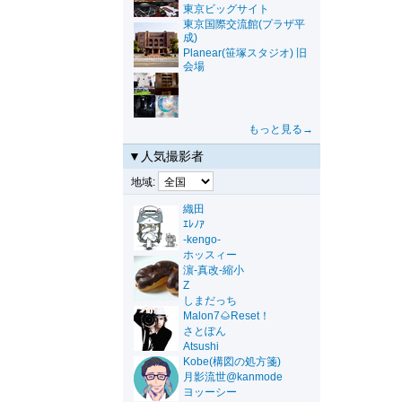
東京ビッグサイト
東京国際交流館(プラザ平
成)
Planear(笹塚スタジオ) 旧
会場
もっと見る→
▼人気撮影者
地域:
織田
ｴﾚﾉｱ
-kengo-
ホッスィー
濵-真改-縮小
Z
しまだっち
Malon7🌰Reset！
さとぽん
Atsushi
Kobe(構図の処方箋)
月影流世@kanmode
ヨッーシー