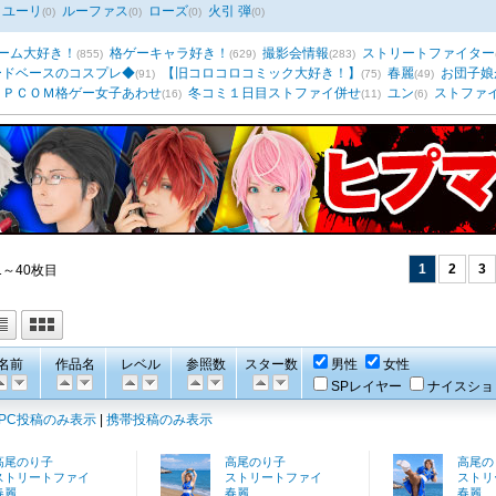
ユーリ
ルーファス
ローズ
火引 弾
(0)
(0)
(0)
(0)
ーム大好き！
格ゲーキャラ好き！
撮影会情報
ストリートファイター
(855)
(629)
(283)
ードベースのコスプレ◆
【旧コロコロコミック大好き！】
春麗
お団子娘
(91)
(75)
(49)
ＡＰＣＯＭ格ゲー女子あわせ
冬コミ１日目ストファイ併せ
ユン
ストファ
(16)
(11)
(6)
1
2
3
1～40枚目
名前
作品名
レベル
参照数
スター数
男性
女性
SPレイヤー
ナイスショ
PC投稿のみ表示
|
携帯投稿のみ表示
高尾のり子
高尾のり子
高尾の
ストリートファイ
ストリートファイ
ストリ
春麗
春麗
春麗