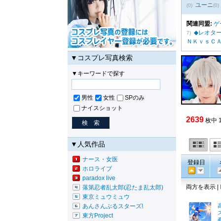
ユーニ
(0)
(0)
関連同盟:
ゲ
◆レオタ
7)
ＮＫｖｓＣ
▼コスプレ写真検索
▼キーワードで探す
男性
女性
SPのみ
ナイスショット
2639
枚中 
▼人気作品
ナース・女医
登録日
ホロライブ
paradox live
両方を表示 |
落第忍者乱太郎(忍たま乱太郎)
東京ミュウミュウ
あんさんぶるスターズ!
東方Project