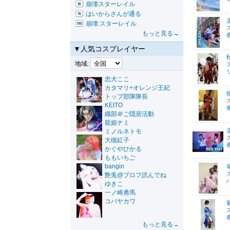
崩壊スターレイル
はいからさんが通る
崩壊:スターレイル
もっと見る→
▼人気コスプレイヤー
地域:
忠犬ここ
カタマリ+オレンジ王妃
トップ部隊隊長
KEITO
織部＠ご隠居活動
龍姫ナミ
ミノルネトモ
大槻紅子
かぐやひかる
ももいちご
bangin
艶兎@プロフ読んでね
ゆきこ
一ノ崎勇馬
コバヤカワ
もっと見る→