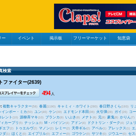
リー
イベント
掲示板
フリーマーケット
知恵袋
真検索
ファイター(2639)
494
人
:
複数キャラクター
春麗
キャミィ・ホワイト
春日野さくら
リ
(58)
(1190)
(280)
(193)
レインボー・ミカ
ユン
ケン
エドモンド本田
火引弾
ガイ
コ
(50)
(46)
(39)
(36)
(28)
(26)
ロレント
源柳斉マキ
ブランカ
いぶき
メナト
元
豪鬼
かりん
(10)
(10)
(9)
(8)
(8)
(8)
(8)
(7)
ディカープリ
ナッシュ
M・バイソン
アドン
ドクトリン・ダーク
ジュ
(5)
(5)
(4)
(4)
(4)
ギエフ
トゥエルヴ
マノン
レミー
天帝ギル
アベル
アレックス
エ
(2)
(2)
(2)
(2)
(2)
(1)
(1)
ツダ
ほくと
エイプリル
エフィー
ゴウケン
サツキ
ジウユー
セス
(1)
(0)
(0)
(0)
(0)
(0)
(0)