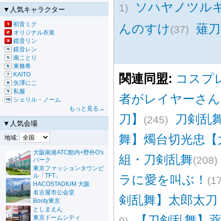
ソハヤノツル
1)
▼人気キャラクター
初音ミク
んのすけ
薙刀
(37)
オリジナル衣装
鏡音リン
鏡音レン
南ことり
東條希
KAITO
関連同盟:
コスプ
矢澤にこ
私服
者がレイヤーさん
シェリル・ノーム
もっと見る→
刀】
刀剣乱
(245)
▼人気会場
舞】燭台切光忠【
地域:
大阪南港ATC館内+野外O's
組・刀剣乱舞
(208)
パーク
東京ファッションタウンビ
ル「TFT」
ラに愛を叫ぶ！
(1
HACOSTADIUM 大阪
名古屋市公会堂
剣乱舞】太郎太刀
Booty東京
としまえん
【刀剣乱舞】
東京ドームシティ
9)