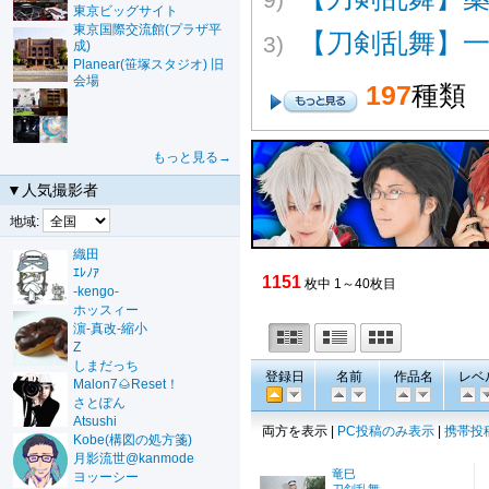
東京ビッグサイト
東京国際交流館(プラザ平
【刀剣乱舞】
3)
成)
Planear(笹塚スタジオ) 旧
会場
197
種類
もっと見る→
▼人気撮影者
地域:
織田
ｴﾚﾉｱ
1151
枚中 1～40枚目
-kengo-
ホッスィー
濵-真改-縮小
Z
しまだっち
登録日
名前
作品名
レベ
Malon7🌰Reset！
さとぽん
Atsushi
両方を表示 |
PC投稿のみ表示
|
携帯投
Kobe(構図の処方箋)
月影流世@kanmode
竜巳
ヨッーシー