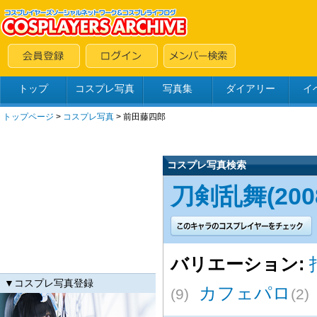
トップ
コスプレ写真
写真集
ダイアリー
イ
トップページ
>
コスプレ写真
>
前田藤四郎
コスプレ写真検索
刀剣乱舞(2008
バリエーション:
▼コスプレ写真登録
カフェパロ
(9)
(2)