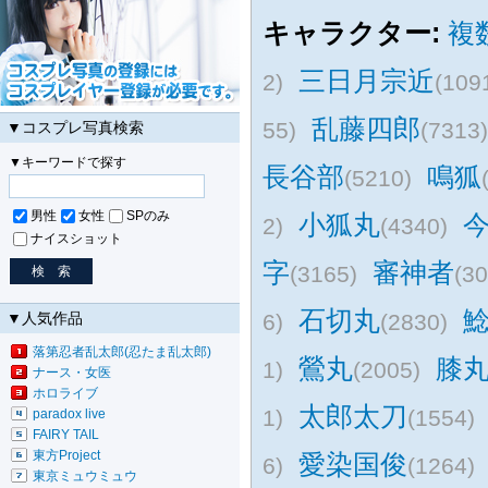
キャラクター:
複
三日月宗近
2)
(109
乱藤四郎
55)
(7313)
▼コスプレ写真検索
▼キーワードで探す
長谷部
鳴狐
(5210)
男性
女性
SPのみ
小狐丸
2)
(4340)
ナイスショット
字
審神者
(3165)
(30
石切丸
▼人気作品
6)
(2830)
落第忍者乱太郎(忍たま乱太郎)
鶯丸
膝
1)
(2005)
ナース・女医
ホロライブ
太郎太刀
1)
(1554)
paradox live
FAIRY TAIL
東方Project
愛染国俊
6)
(1264)
東京ミュウミュウ