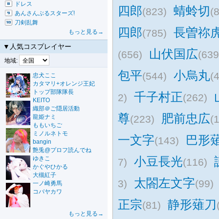
ドレス
四郎
蜻蛉切
(823)
(
あんさんぶるスターズ!
刀剣乱舞
四郎
長曽祢
(785)
もっと見る→
▼人気コスプレイヤー
山伏国広
(656)
(639
地域:
包平
小烏丸
(544)
(
忠犬ここ
カタマリ+オレンジ王妃
トップ部隊隊長
千子村正
2)
(262)
KEITO
織部＠ご隠居活動
尊
肥前忠広
龍姫ナミ
(223)
(
ももいちご
ミノルネトモ
一文字
巴形
(143)
bangin
艶兎@プロフ読んでね
小豆長光
ゆきこ
7)
(116)
かぐやひかる
大槻紅子
太閤左文字
3)
(99)
一ノ崎勇馬
コバヤカワ
正宗
静形薙刀
(81)
もっと見る→