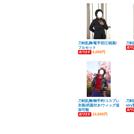
刀剣乱舞/篭手切江/祝装/
刀剣
フルセット
8,000円
刀剣乱舞/御手杵/コスプレ
刀剣
衣装/武器付き/ウィッグ追
airy
加可能
10,000円