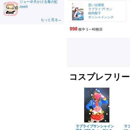
ジョー＠天かける毒の虹
思い出喫茶
zweit
ラブライブ! サン
桜内梨子
サンシャインシテ
もっと見る→
998
枚中 1～40枚目
コスプレフリー
ラブライブサンシャイン
ラ