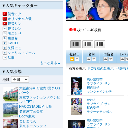
▼人気キャラクター
初音ミク
オリジナル衣装
鏡音リン
鏡音レン
998
枚中 1～40枚目
南ことり
東條希
KAITO
矢澤にこ
シェリル・ノーム
登録日
名前
作品名
レベ
私服
もっと見る→
両方を表示 |
PC投稿のみ表示
|
携帯投
▼人気会場
地域:
思い出喫茶
ラブライブ! サン
桜内梨子
大阪南港ATC館内+野外O's
サンシャインシテ
パーク
東京ファッションタウンビ
かれん
ル「TFT」
ラブライブ! サン
HACOSTADIUM 大阪
桜内梨子
名古屋市公会堂
ラグーナテンボス
Booty東京
思い出喫茶
としまえん
ラブライブ! サン
東京ドームシティ