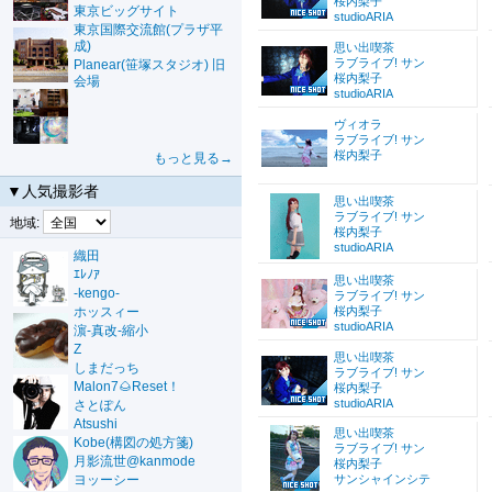
桜内梨子
東京ビッグサイト
studioARIA
東京国際交流館(プラザ平
成)
思い出喫茶
ラブライブ! サン
Planear(笹塚スタジオ) 旧
桜内梨子
会場
studioARIA
ヴィオラ
ラブライブ! サン
桜内梨子
もっと見る→
▼人気撮影者
思い出喫茶
ラブライブ! サン
地域:
桜内梨子
studioARIA
織田
ｴﾚﾉｱ
思い出喫茶
-kengo-
ラブライブ! サン
ホッスィー
桜内梨子
studioARIA
濵-真改-縮小
Z
思い出喫茶
しまだっち
ラブライブ! サン
Malon7🌰Reset！
桜内梨子
studioARIA
さとぽん
Atsushi
思い出喫茶
Kobe(構図の処方箋)
ラブライブ! サン
月影流世@kanmode
桜内梨子
ヨッーシー
サンシャインシテ