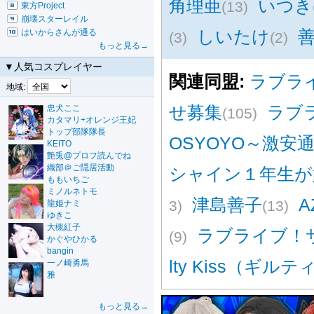
角理亜
いつき
(13)
東方Project
崩壊スターレイル
しいたけ
はいからさんが通る
(3)
(2)
もっと見る→
▼人気コスプレイヤー
関連同盟:
ラブラ
地域:
せ募集
ラブ
忠犬ここ
(105)
カタマリ+オレンジ王妃
トップ部隊隊長
OSYOYO～激安
KEITO
艶兎@プロフ読んでね
織部＠ご隠居活動
シャイン１年生が
ももいちご
ミノルネトモ
津島善子
A
3)
(13)
龍姫ナミ
ゆきこ
大槻紅子
ラブライブ！
(9)
かぐやひかる
bangin
lty Kiss（ギル
一ノ崎勇馬
雅
もっと見る→