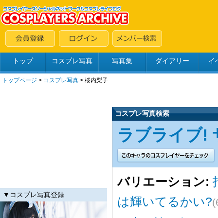
トップ
コスプレ写真
写真集
ダイアリー
イ
トップページ
>
コスプレ写真
>
桜内梨子
コスプレ写真検索
ラブライブ! サ
バリエーション:
▼コスプレ写真登録
は輝いてるかい?
(