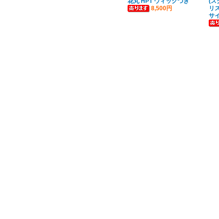
花丸 HPT ウィッグつき
(ス
8,500円
リス
サ