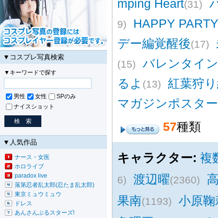
mping Heart
(31)
HAPPY PARTY
9)
デー編覚醒後
(17)
▼コスプレ写真検索
バレンタイン
(15)
▼キーワードで探す
るよ
紅葉狩り
(13)
男性
女性
SPのみ
マガジンポスター
ナイスショット
57
種類
▼人気作品
キャラクター:
複
ナース・女医
ホロライブ
paradox live
渡辺曜
6)
(2360)
落第忍者乱太郎(忍たま乱太郎)
東京ミュウミュウ
果南
小原鞠
(1193)
ドレス
あんさんぶるスターズ!